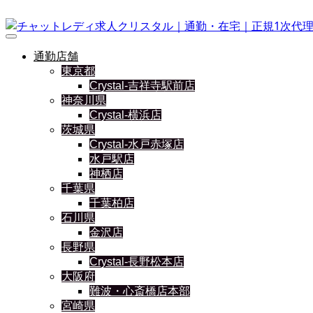
通勤店舗
東京都
Crystal-吉祥寺駅前店
神奈川県
Crystal-横浜店
茨城県
Crystal-水戸赤塚店
水戸駅店
神栖店
千葉県
千葉柏店
石川県
金沢店
長野県
Crystal-長野松本店
大阪府
難波・心斎橋店本部
宮崎県