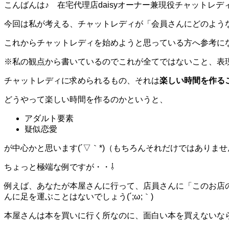
こんばんは♪ 在宅代理店daisyオーナー兼現役チャットレ
今回は私が考える、チャットレディが「会員さんにどのような
これからチャットレディを始めようと思っている方へ参考に
※私の観点から書いているのでこれが全てではないこと、表
チャットレディに求められるもの、それは
楽しい時間を作る
どうやって楽しい時間を作るのかというと、
アダルト要素
疑似恋愛
が中心かと思います(´▽｀*)（もちろんそれだけではありま
ちょっと極端な例ですが・・⇩
例えば、あなたが本屋さんに行って、店員さんに「このお店
んに足を運ぶことはないでしょう(´;ω;｀)
本屋さんは本を買いに行く所なのに、面白い本を買えないなら