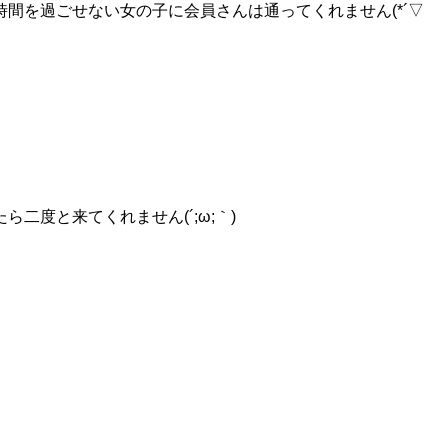
時間を過ごせない女の子に会員さんは通ってくれません(*´▽
度と来てくれません(´;ω;｀)