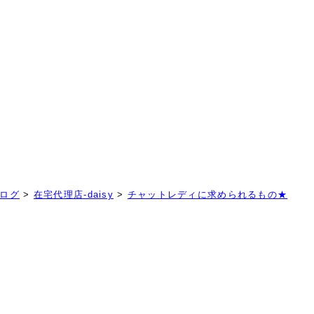
！
ログ
>
在宅代理店-daisy
>
チャットレディに求められるもの★