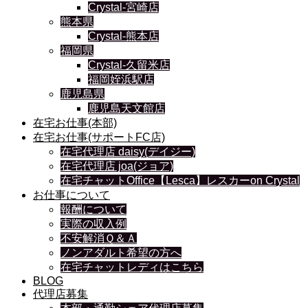
Crystal-宮崎店
熊本県
Crystal-熊本店
福岡県
Crystal-久留米店
福岡姪浜駅店
鹿児島県
鹿児島天文館店
在宅お仕事(本部)
在宅お仕事(サポートFC店)
在宅代理店 daisy(デイジー)
在宅代理店 joa(ジョア)
在宅チャットOffice【Lesca】レスカーon Crystal
お仕事について
報酬について
実際の収入例
不安解消Ｑ＆Ａ
ノンアダルト希望の方へ
在宅チャットレディはこちら
BLOG
代理店募集