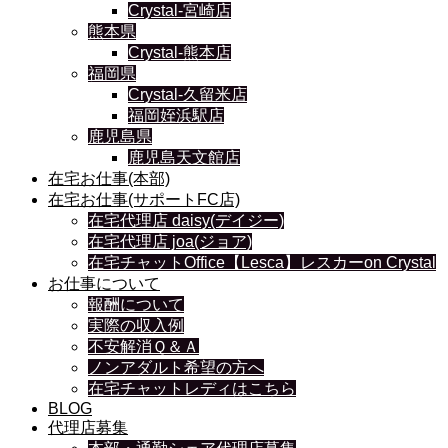
Crystal-宮崎店
熊本県
Crystal-熊本店
福岡県
Crystal-久留米店
福岡姪浜駅店
鹿児島県
鹿児島天文館店
在宅お仕事(本部)
在宅お仕事(サポートFC店)
在宅代理店 daisy(デイジー)
在宅代理店 joa(ジョア)
在宅チャットOffice【Lesca】レスカーon Crystal
お仕事について
報酬について
実際の収入例
不安解消Ｑ＆Ａ
ノンアダルト希望の方へ
在宅チャットレディはこちら
BLOG
代理店募集