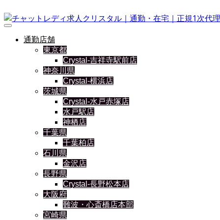
通勤店舗
東京都
Crystal-吉祥寺駅前店
神奈川県
Crystal-横浜店
茨城県
Crystal-水戸赤塚店
水戸駅店
神栖店
千葉県
千葉柏店
石川県
金沢店
長野県
Crystal-長野松本店
大阪府
難波・心斎橋店本部
宮崎県