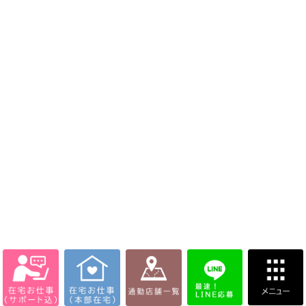
在宅代理店 joa(ジョア)