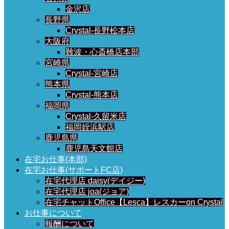
金沢店
長野県
Crystal-長野松本店
大阪府
難波・心斎橋店本部
宮崎県
Crystal-宮崎店
熊本県
Crystal-熊本店
福岡県
Crystal-久留米店
福岡姪浜駅店
鹿児島県
鹿児島天文館店
在宅お仕事(本部)
在宅お仕事(サポートFC店)
在宅代理店 daisy(デイジー)
在宅代理店 joa(ジョア)
在宅チャットOffice【Lesca】レスカーon Crystal
お仕事について
報酬について