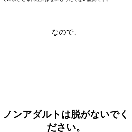
なので、
ノンアダルトは脱がないでく
ださい。