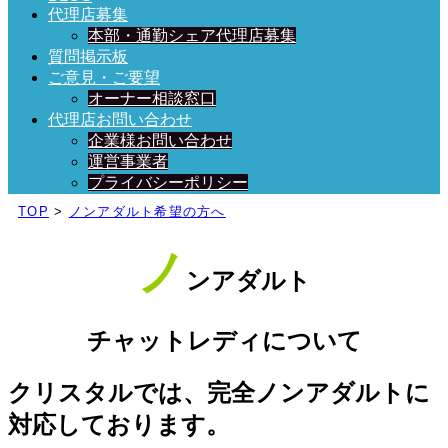
代理店募集
本部・通勤シェア代理店募集
質問掲示板
ご意見・ご要望
オーナー相談窓口
代理店お問い合わせ
企業様お問い合わせ
運営事業者
プライバシーポリシー
TOP
>
ノンアダルト希望の方へ
ノ
ンアダルト
チャットレディについて
クリスタルでは、
完全ノンアダルトに
対応
しております。