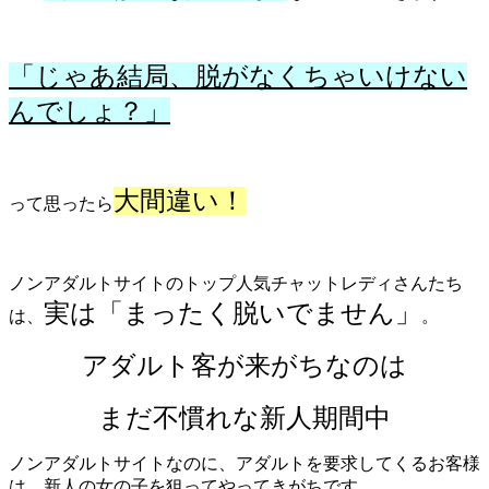
「じゃあ結局、脱がなくちゃいけない
んでしょ？」
大間違い！
って思ったら
ノンアダルトサイトのトップ人気チャットレディさんたち
実は「まったく脱いでません」
は、
。
アダルト客が来がちなのは
まだ不慣れな新人期間
中
ノンアダルトサイトなのに、アダルトを要求してくるお客様
は、新人の女の子を狙ってやってきがちです。