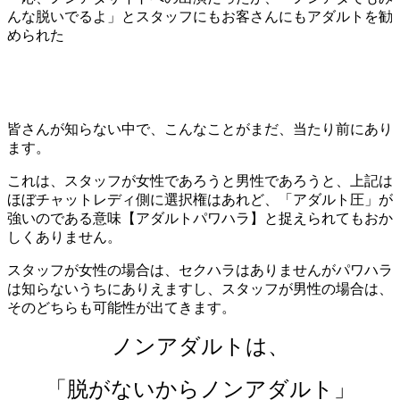
んな脱いでるよ」とスタッフにもお客さんにもアダルトを勧
められた
皆さんが知らない中で、こんなことがまだ、当たり前にあり
ます。
これは、スタッフが女性であろうと男性であろうと、上記は
ほぼチャットレディ側に選択権はあれど、「アダルト圧」が
強いのである意味【アダルトパワハラ】と捉えられてもおか
しくありません。
スタッフが女性の場合は、セクハラはありませんがパワハラ
は知らないうちにありえますし、スタッフが男性の場合は、
そのどちらも可能性が出てきます。
ノンアダルトは、
「脱がないからノンアダルト」