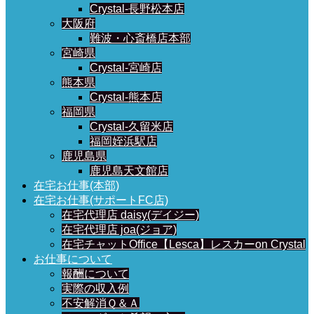
Crystal-長野松本店
大阪府
難波・心斎橋店本部
宮崎県
Crystal-宮崎店
熊本県
Crystal-熊本店
福岡県
Crystal-久留米店
福岡姪浜駅店
鹿児島県
鹿児島天文館店
在宅お仕事(本部)
在宅お仕事(サポートFC店)
在宅代理店 daisy(デイジー)
在宅代理店 joa(ジョア)
在宅チャットOffice【Lesca】レスカーon Crystal
お仕事について
報酬について
実際の収入例
不安解消Ｑ＆Ａ