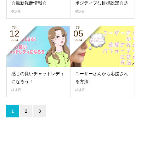
☆最新報酬情報☆
ポジティブな目標設定☆彡
横浜店
横浜店
7月
7月
12
05
2024
2024
感じの良いチャットレディ
ユーザーさんから応援され
になろう！
る方法
横浜店
横浜店
1
2
3