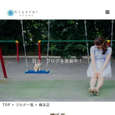
日
々
、
ブ
ロ
グ
を
更
新
中
！
TOP
>
ブログ一覧
>
横浜店