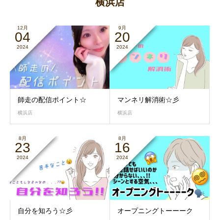
横浜店
12月
9月
04
20
2024
2024
師走の配信ポイント☆
マンネリ解消術☆彡
横浜店
横浜店
8月
8月
23
16
2024
2024
自分を知ろう☆彡
オープニングトーーーク