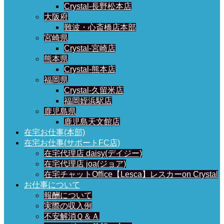
Crystal-長野松本店
大阪府
難波・心斎橋店本部
宮崎県
Crystal-宮崎店
熊本県
Crystal-熊本店
福岡県
Crystal-久留米店
福岡姪浜駅店
鹿児島県
鹿児島天文館店
在宅お仕事(本部)
在宅お仕事(サポートFC店)
在宅代理店 daisy(デイジー)
在宅代理店 joa(ジョア)
在宅チャットOffice【Lesca】レスカーon Crystal
お仕事について
報酬について
実際の収入例
不安解消Ｑ＆Ａ