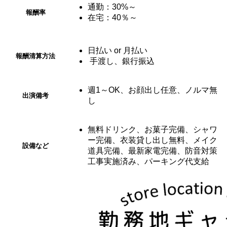
通勤：30%～
報酬率
在宅：40％～
日払い or 月払い
報酬清算
方法
手渡し、銀行振込
週1～OK、お顔出し任意、ノルマ無
出演備考
し
無料ドリンク、お菓子完備、シャワ
ー完備、衣装貸し出し無料、メイク
設備など
道具完備、最新家電完備、防音対策
工事実施済み、パーキング代支給