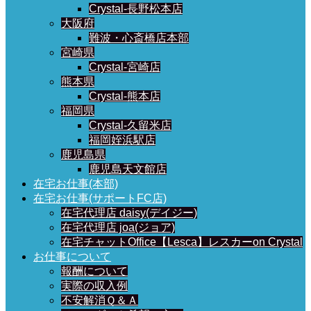
Crystal-長野松本店
大阪府
難波・心斎橋店本部
宮崎県
Crystal-宮崎店
熊本県
Crystal-熊本店
福岡県
Crystal-久留米店
福岡姪浜駅店
鹿児島県
鹿児島天文館店
在宅お仕事(本部)
在宅お仕事(サポートFC店)
在宅代理店 daisy(デイジー)
在宅代理店 joa(ジョア)
在宅チャットOffice【Lesca】レスカーon Crystal
お仕事について
報酬について
実際の収入例
不安解消Ｑ＆Ａ