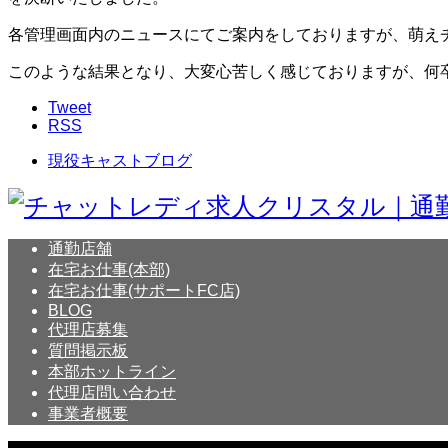
各管理画面内のニュースにてご案内をしておりますが、萌え
このような結果となり、大変心苦しく感じておりますが、何
Tweet
RSS
現役キャストブログ
通勤店舗
在宅お仕事(本部)
在宅お仕事(サポートFC店)
BLOG
代理店募集
質問掲示板
本部ホットライン
代理店問い合わせ
事業者概要