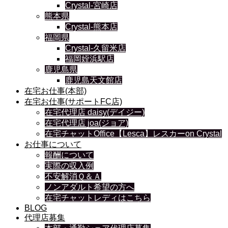
Crystal-宮崎店
熊本県
Crystal-熊本店
福岡県
Crystal-久留米店
福岡姪浜駅店
鹿児島県
鹿児島天文館店
在宅お仕事(本部)
在宅お仕事(サポートFC店)
在宅代理店 daisy(デイジー)
在宅代理店 joa(ジョア)
在宅チャットOffice【Lesca】レスカーon Crystal
お仕事について
報酬について
実際の収入例
不安解消Ｑ＆Ａ
ノンアダルト希望の方へ
在宅チャットレディはこちら
BLOG
代理店募集