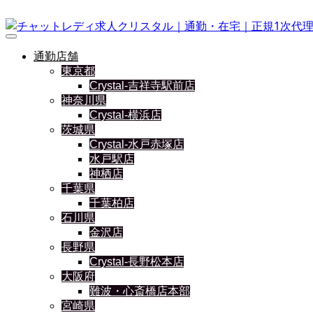
通勤店舗
東京都
Crystal-吉祥寺駅前店
神奈川県
Crystal-横浜店
茨城県
Crystal-水戸赤塚店
水戸駅店
神栖店
千葉県
千葉柏店
石川県
金沢店
長野県
Crystal-長野松本店
大阪府
難波・心斎橋店本部
宮崎県