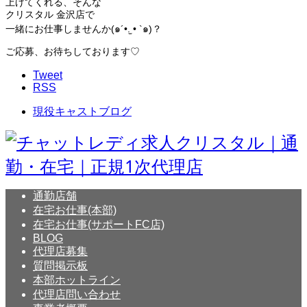
上げてくれる、そんな
クリスタル 金沢店で
一緒にお仕事しませんか(๑´•.̫ • `๑)？
ご応募、お待ちしております♡
Tweet
RSS
現役キャストブログ
通勤店舗
在宅お仕事(本部)
在宅お仕事(サポートFC店)
BLOG
代理店募集
質問掲示板
本部ホットライン
代理店問い合わせ