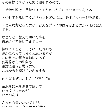
その目標に向かうために頑張れるので、
・待機の際は、足跡つけてくださった方にメッセージを送る。
・少しでも覗いてくださったお客様には、必ずメッセージを送る。
・どんな方だったのか、どんなプレイや好みがあるのかメモに記入
する。
などなど、教えて頂いた事を
徹底させて頂いてます☺️💋
慣れてくると、こういった行動も
疎かになってしまうと思いますが、
この日々の積み重ねによって
お客様からの印象も
絶対に違うと思うので、
これからも続けていきます💪
がんばるぞおおお\( ˙꒳​˙ \三/ ˙꒳​˙)/
金沢店に入店させて頂いて
びっくりしたのが
ひとつあり…
さっきも書いたのですが、
なんせ、アフターケアが凄い!!!