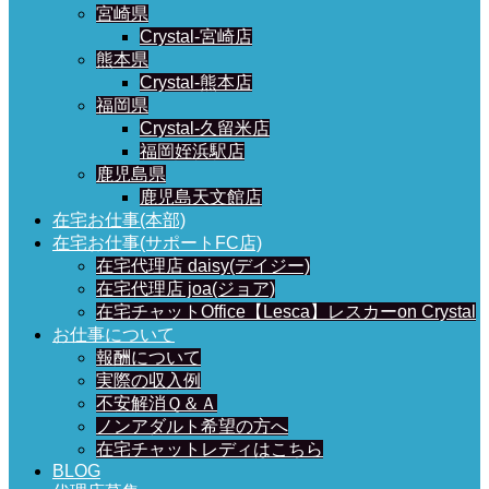
宮崎県
Crystal-宮崎店
熊本県
Crystal-熊本店
福岡県
Crystal-久留米店
福岡姪浜駅店
鹿児島県
鹿児島天文館店
在宅お仕事(本部)
在宅お仕事(サポートFC店)
在宅代理店 daisy(デイジー)
在宅代理店 joa(ジョア)
在宅チャットOffice【Lesca】レスカーon Crystal
お仕事について
報酬について
実際の収入例
不安解消Ｑ＆Ａ
ノンアダルト希望の方へ
在宅チャットレディはこちら
BLOG