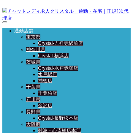
通勤店舗
東京都
Crystal-吉祥寺駅前店
神奈川県
Crystal-横浜店
茨城県
Crystal-水戸赤塚店
水戸駅店
神栖店
千葉県
千葉柏店
石川県
金沢店
長野県
Crystal-長野松本店
大阪府
難波・心斎橋店本部