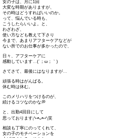
女の子は、月に1回
大変な時期がありますが、
その時はどうすればいいのか。
って、悩んでいる時も、
こうしたらいいよ。と、
わざわざ、
使い方なども教えて下さり
今まで、あまりアフターケアなどが
ない所でのお仕事が多かったので、
日々、アフターケアに
感動しています…(´；ω；｀)
さてさて、最後にはなりますが…
頑張る時はがんばる。
休む時は休む。
このメリハリをつけるのが、
続けるコツなのかな💭
と、出勤4回目にして
思っております₍ᐢ⑅•ᴗ•⑅ᐢ₎笑
相談も丁寧にのってくれて、
女の子のモチベーションを