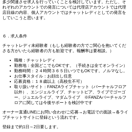
多少関連させ求人を行っていくことを検討しています。ただし、そ
れぞれのアカウントでの発言については代理店アカウントでは代理
店目線の内容、個人アカウントではチャットレディとしての発言を
していこうと思います。
６．求人条件
チャットレディ未経験者（もしも経験者の方でご関心を抱いてくだ
さる方がいたら経験者の方も歓迎です。報酬率は要相談。）
職種：チャットレディ
勤務地：全国どこでもOKです。（手続きは全てオンライン）
勤務時間：２４時間３６５日いつでもOKです。ノルマなし。
お仕事スタイル：お顔出し任意
応募資格：１８歳以上（高校生不可）
取り扱いサイト：FANZAライブチャット（バーチャルフロア
以外）、エンジェルライブ、チャットピア、ライブでゴーゴ
ー、ジュエルライブ、マダムライブ ※FANZAバーチャルフ
ロアに関しては今後サポートを検討中です
オーナー直通LINEにお問い合わせ/ご応募→お電話での面談→各ライ
ブチャットサイトに登録という流れです。
登録まで約1日～2日要します。