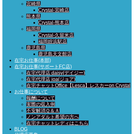
宮崎県
Crystal-宮崎店
熊本県
Crystal-熊本店
福岡県
Crystal-久留米店
福岡姪浜駅店
鹿児島県
鹿児島天文館店
在宅お仕事(本部)
在宅お仕事(サポートFC店)
在宅代理店 daisy(デイジー)
在宅代理店 joa(ジョア)
在宅チャットOffice【Lesca】レスカーon Crystal
お仕事について
報酬について
実際の収入例
不安解消Ｑ＆Ａ
ノンアダルト希望の方へ
在宅チャットレディはこちら
BLOG