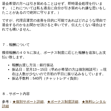
退会希望の方へは引き留めることはせず、即時退会処理を行いま
す。（これについては私も過去に自分が引き留められ嫌な思いをし
たことがあるので絶対に守ります。）
ですが、代理店運営の改善を目的に可能であればどのような理由で
退会するのかをお聞かせ頂けると幸いです。伝えたくない場合はそ
れでも構いません。
７．報酬について
獲得報酬の４０％に加え、ボーナス制度に応じた報酬を追加しお支
払い致します。
報酬お渡し方法：銀行振込
振込日：翌月13～15日（早めが希望の方は個別相談可）→現
在は人数が少ないので月初の平日に振り込みをしています。
振込手数料：540円（チャットレディ負担）
８．サポート内容
参考：
★個別サポート詳細
、
★ボーナス制度詳細
、
★無料レンタル
詳細