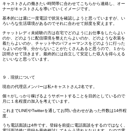
キャストさんの働きたい時間帯に合わせてこちらから連絡し、オー
ナーがキャストさんを導いていくイメージです。
基本的には週に一度電話で状況を確認しようと思っていますが、い
ろいろな生活環境があるのでそれに合わせて頻度を変えます。
チャットレディ未経験の方は在宅でどのようにお仕事をしたらよい
のか、どのように配信環境を整えたらよいのか、どのような衣装を
着たらよいのか、チャット中のパフォーマンスをどのように行った
らよいのか等、分からないことがたくさんあると思うので、１から
説明させて頂きます。最終的には自立して安定した収入を得らえる
といいなと思っています。
９．現状について
現在の代理店メンバーは私+キャストさん2名です。
個々がしっかり稼げるようサポートすることを目的としているので
月に１名程度の加入を考えています。
これまでLINEやTwitterを通してお問い合わせがあった件数は14件程
度、
うち電話面談は4件です。登録を前提に電話面談をするのではなく、
電話面談後に登録を最終検討してもらう流れとなります。なので電