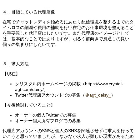
４．目指している代理店像
在宅でチャットレディを始めるにあたり配信環境を整えるまでのタ
イムロスの削減や費用の補助を行い在宅のお仕事環境を整えること
を重要視した代理店にしたいです。また代理店のイメ―ジとして
は、基本的なことではありますが、明るく前向きで風通しの良い
個々の集まりにしたいです。
５．求人方法
【現在】
クリスタル内ホームページの掲載（https://www.crystal-
agt.com/daisy/）
Twitter代理店アカウントでの募集（
＠agt_daisy_
）
【今後検討していること】
オーナーの個人Twitterでの募集
オーナー個人所有ブログでの募集
代理店アカウントのSNSと個人のSNSを関連させずに求人を行って
いこうと思っていましたが、なかなか求人が難しい現実があるため