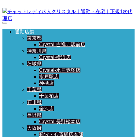
通勤店舗
東京都
Crystal-吉祥寺駅前店
神奈川県
Crystal-横浜店
茨城県
Crystal-水戸赤塚店
水戸駅店
神栖店
千葉県
千葉柏店
石川県
金沢店
長野県
Crystal-長野松本店
大阪府
難波・心斎橋店本部