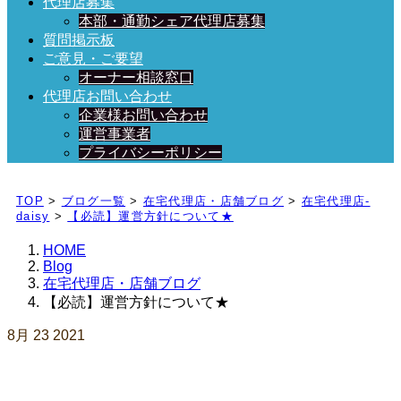
代理店募集
本部・通勤シェア代理店募集
質問掲示板
ご意見・ご要望
オーナー相談窓口
代理店お問い合わせ
企業様お問い合わせ
運営事業者
プライバシーポリシー
日々、ブログを更新中！
TOP
>
ブログ一覧
>
在宅代理店・店舗ブログ
>
在宅代理店-
daisy
>
【必読】運営方針について★
HOME
Blog
在宅代理店・店舗ブログ
【必読】運営方針について★
8月
23
2021