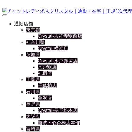
通勤店舗
東京都
Crystal-吉祥寺駅前店
神奈川県
Crystal-横浜店
茨城県
Crystal-水戸赤塚店
水戸駅店
神栖店
千葉県
千葉柏店
石川県
金沢店
長野県
Crystal-長野松本店
大阪府
難波・心斎橋店本部
宮崎県