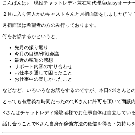
こんばんは♪ 現役チャットレディ兼在宅代理店daisyオー
２月に入り何人かのキャストさんと月初面談をしました(*´▽｀
月初面談は希望者の方のみ行っております。
何をお話するかというと、
先月の振り返り
今月の目標/作戦会議
最近の稼働の感想
サポート内容のすり合わせ
お仕事を通して困ったこと
お仕事中の楽しかったこと
などなど、いろいろなお話をするのですが、本日のKさんと
とっても有意義な時間だったのでKさんに許可を頂いて面談
Kさんはチャットレディ経験者様でお仕事自体は自立してい
話し合うことでKさん自身が稼働方法の確信を得る・気持ち