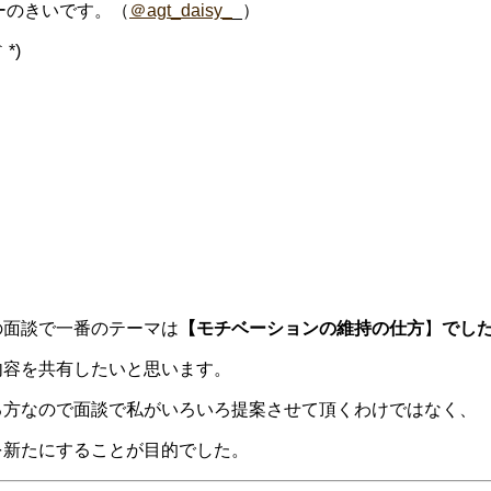
ナーのきいです。（
＠agt_daisy_
_）
*)
の面談で一番のテーマは
【モチベーションの維持の仕方
】
でした
内容を共有したいと思います。
る方なので面談で私がいろいろ提案させて頂くわけではなく、
を新たにすることが目的でした。