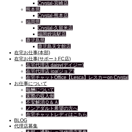
Crystal-宮崎店
熊本県
Crystal-熊本店
福岡県
Crystal-久留米店
福岡姪浜駅店
鹿児島県
鹿児島天文館店
在宅お仕事(本部)
在宅お仕事(サポートFC店)
在宅代理店 daisy(デイジー)
在宅代理店 joa(ジョア)
在宅チャットOffice【Lesca】レスカーon Crystal
お仕事について
報酬について
実際の収入例
不安解消Ｑ＆Ａ
ノンアダルト希望の方へ
在宅チャットレディはこちら
BLOG
代理店募集