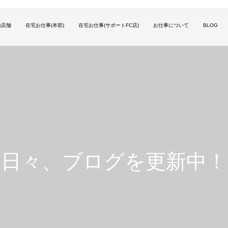
勤店舗
在宅お仕事(本部)
在宅お仕事(サポートFC店)
お仕事について
BLOG
日
々
、
ブ
ロ
グ
を
更
新
中
！