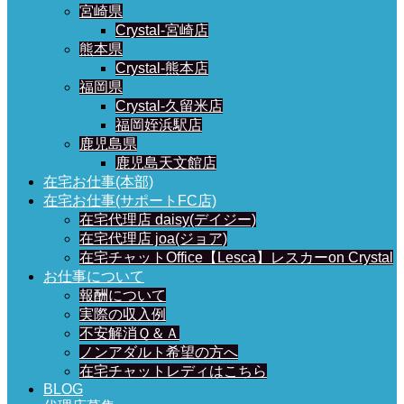
宮崎県
Crystal-宮崎店
熊本県
Crystal-熊本店
福岡県
Crystal-久留米店
福岡姪浜駅店
鹿児島県
鹿児島天文館店
在宅お仕事(本部)
在宅お仕事(サポートFC店)
在宅代理店 daisy(デイジー)
在宅代理店 joa(ジョア)
在宅チャットOffice【Lesca】レスカーon Crystal
お仕事について
報酬について
実際の収入例
不安解消Ｑ＆Ａ
ノンアダルト希望の方へ
在宅チャットレディはこちら
BLOG