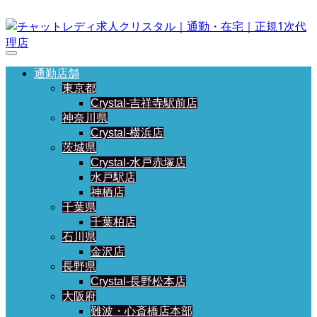
通勤店舗
東京都
Crystal-吉祥寺駅前店
神奈川県
Crystal-横浜店
茨城県
Crystal-水戸赤塚店
水戸駅店
神栖店
千葉県
千葉柏店
石川県
金沢店
長野県
Crystal-長野松本店
大阪府
難波・心斎橋店本部