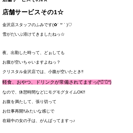
店舗サービスその1☆
金沢店スタッフのふみです(✿´ ꒳ ` )♡
雪がだいぶ溶けてきましたねっ☆
夜、出勤した時って、どぉしても
お腹が空いちゃいますよねっ？
クリスタル金沢店では、小腹が空いたとき‼️
軽食、おやつ、ドリンクが常備されてますっ(*ฅ́˘ฅ̀*)
なので、休憩時間などにモグモグタイムOK‼️
お腹を満たして、張り切って
お仕事再開‼️みたいな感じで
在籍中の女の子は、がんばってますっ♪