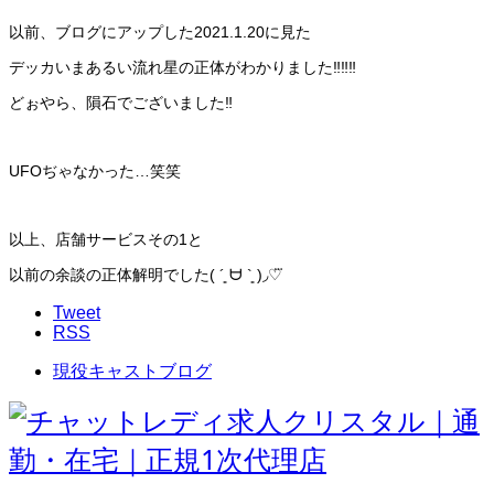
以前、
ブログにア
ップした202
1
.1.20に見た
デッカいまあるい流れ星の正体がわかりました‼️‼️‼️
どぉやら、隕石でございました‼️
UFOぢゃなかった…笑笑
以上、店舗サービスその1と
以前の余談の正体解明でした( ´͈ ᗨ `͈ )◞♡⃛
Tweet
RSS
現役キャストブログ