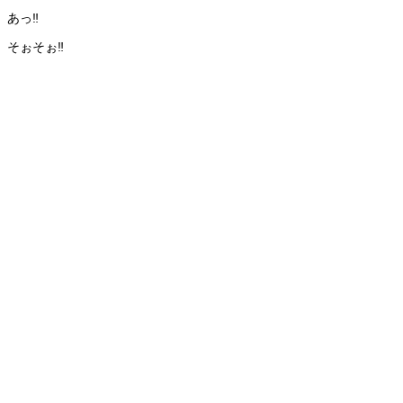
あっ‼️
そぉそぉ‼️