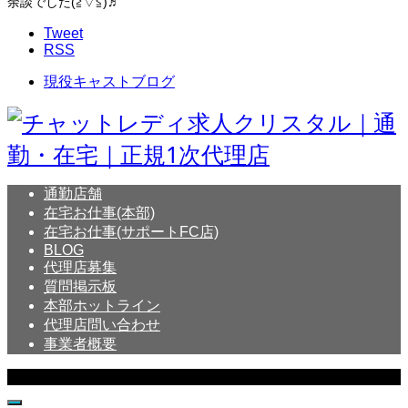
余談でした(≧▽≦)♬
Tweet
RSS
現役キャストブログ
通勤店舗
在宅お仕事(本部)
在宅お仕事(サポートFC店)
BLOG
代理店募集
質問掲示板
本部ホットライン
代理店問い合わせ
事業者概要
Copyright © Crystal All Rights Reserved.