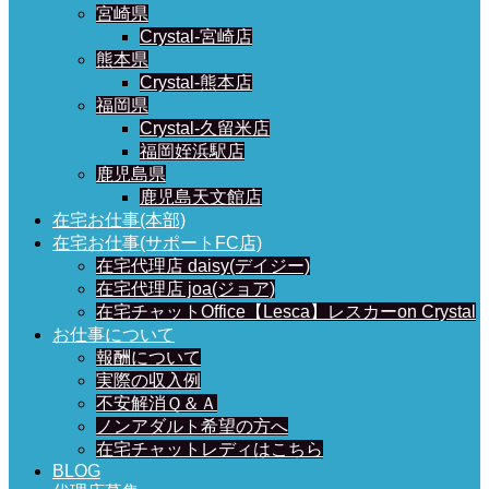
宮崎県
Crystal-宮崎店
熊本県
Crystal-熊本店
福岡県
Crystal-久留米店
福岡姪浜駅店
鹿児島県
鹿児島天文館店
在宅お仕事(本部)
在宅お仕事(サポートFC店)
在宅代理店 daisy(デイジー)
在宅代理店 joa(ジョア)
在宅チャットOffice【Lesca】レスカーon Crystal
お仕事について
報酬について
実際の収入例
不安解消Ｑ＆Ａ
ノンアダルト希望の方へ
在宅チャットレディはこちら
BLOG