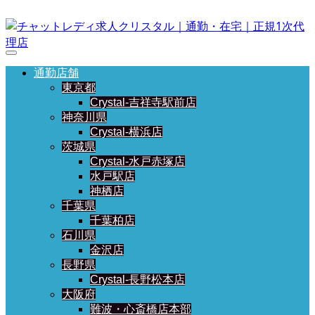
通勤店舗
東京都
Crystal-吉祥寺駅前店
神奈川県
Crystal-横浜店
茨城県
Crystal-水戸赤塚店
水戸駅店
神栖店
千葉県
千葉柏店
石川県
金沢店
長野県
Crystal-長野松本店
大阪府
難波・心斎橋店本部