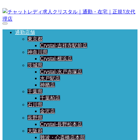
通勤店舗
東京都
Crystal-吉祥寺駅前店
神奈川県
Crystal-横浜店
茨城県
Crystal-水戸赤塚店
水戸駅店
神栖店
千葉県
千葉柏店
石川県
金沢店
長野県
Crystal-長野松本店
大阪府
難波・心斎橋店本部