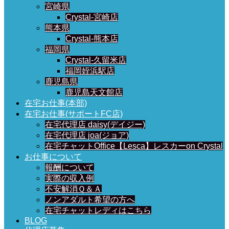
宮崎県
Crystal-宮崎店
熊本県
Crystal-熊本店
福岡県
Crystal-久留米店
福岡姪浜駅店
鹿児島県
鹿児島天文館店
在宅お仕事(本部)
在宅お仕事(サポートFC店)
在宅代理店 daisy(デイジー)
在宅代理店 joa(ジョア)
在宅チャットOffice【Lesca】レスカーon Crystal
お仕事について
報酬について
実際の収入例
不安解消Ｑ＆Ａ
ノンアダルト希望の方へ
在宅チャットレディはこちら
BLOG