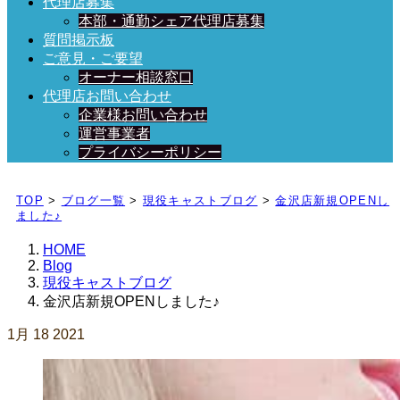
代理店募集
本部・通勤シェア代理店募集
質問掲示板
ご意見・ご要望
オーナー相談窓口
代理店お問い合わせ
企業様お問い合わせ
運営事業者
プライバシーポリシー
日々、ブログを更新中！
TOP
>
ブログ一覧
>
現役キャストブログ
>
金沢店新規OPENし
ました♪
HOME
Blog
現役キャストブログ
金沢店新規OPENしました♪
1月
18
2021