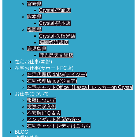
宮崎県
Crystal-宮崎店
熊本県
Crystal-熊本店
福岡県
Crystal-久留米店
福岡姪浜駅店
鹿児島県
鹿児島天文館店
在宅お仕事(本部)
在宅お仕事(サポートFC店)
在宅代理店 daisy(デイジー)
在宅代理店 joa(ジョア)
在宅チャットOffice【Lesca】レスカーon Crystal
お仕事について
報酬について
実際の収入例
不安解消Ｑ＆Ａ
ノンアダルト希望の方へ
在宅チャットレディはこちら
BLOG