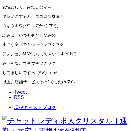
女性として、身だしなみを
キレいにすると、ココロも身体も
ウキウキワクワク気分٩(ˊᗜˋ*)و
ふみは、いつも身だしなみの
小さな変化でもウキウキワクワク
テンションMAXになっちゃいます(o´艸`)
み〜んな、ウキウキワクワク
してほしいですっ（*’∀’人）♥️*+
以上、店舗サービスその2でした(*>∇<)ﾉ
Tweet
RSS
現役キャストブログ