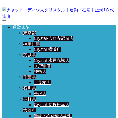
通勤店舗
東京都
Crystal-吉祥寺駅前店
神奈川県
Crystal-横浜店
茨城県
Crystal-水戸赤塚店
水戸駅店
神栖店
千葉県
千葉柏店
石川県
金沢店
長野県
Crystal-長野松本店
大阪府
難波・心斎橋店本部