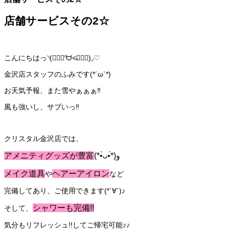
店舗サービスその2☆
こんにちはっ◝(๑⃙⃘′ᗨ˂̶๑⃙⃘)◞♡
金沢店スタッフのふみです(*´ω`*)
お天気予報、また雪やぁぁぁ‼️
風も強いし、サブいっ‼️
クリスタル金沢店では、
アメニティグッズが豊富
(*•̀ᴗ•́*)و
メイク道具
ヘアーアイロン
や
など
完備してあり、ご使用できます(*´∀`)♪
シャワーも完備!!
そして、
気分もリフレッシュ!!してご帰宅可能♪♪