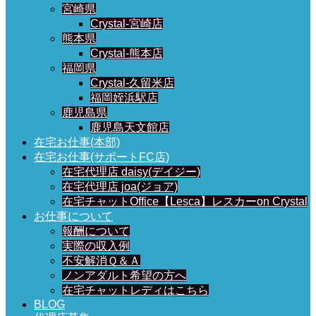
宮崎県
Crystal-宮崎店
熊本県
Crystal-熊本店
福岡県
Crystal-久留米店
福岡姪浜駅店
鹿児島県
鹿児島天文館店
在宅お仕事(本部)
在宅お仕事(サポートFC店)
在宅代理店 daisy(デイジー)
在宅代理店 joa(ジョア)
在宅チャットOffice【Lesca】レスカーon Crystal
お仕事について
報酬について
実際の収入例
不安解消Ｑ＆Ａ
ノンアダルト希望の方へ
在宅チャットレディはこちら
BLOG