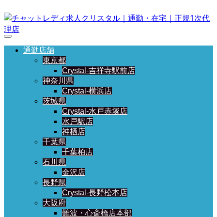
通勤店舗
東京都
Crystal-吉祥寺駅前店
神奈川県
Crystal-横浜店
茨城県
Crystal-水戸赤塚店
水戸駅店
神栖店
千葉県
千葉柏店
石川県
金沢店
長野県
Crystal-長野松本店
大阪府
難波・心斎橋店本部