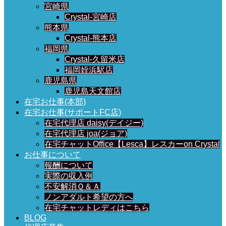
宮崎県
Crystal-宮崎店
熊本県
Crystal-熊本店
福岡県
Crystal-久留米店
福岡姪浜駅店
鹿児島県
鹿児島天文館店
在宅お仕事(本部)
在宅お仕事(サポートFC店)
在宅代理店 daisy(デイジー)
在宅代理店 joa(ジョア)
在宅チャットOffice【Lesca】レスカーon Crystal
お仕事について
報酬について
実際の収入例
不安解消Ｑ＆Ａ
ノンアダルト希望の方へ
在宅チャットレディはこちら
BLOG