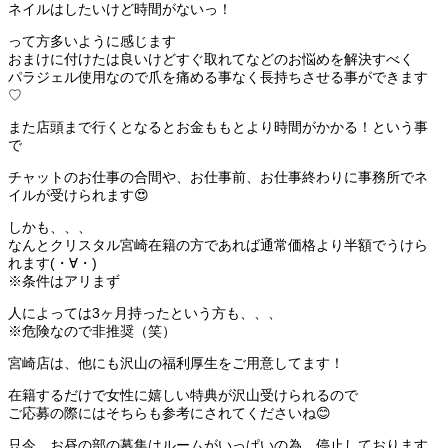
ネイルはしたいけど時間がないっ！
って方多いように感じます
おまけに付けたは良いけどすぐ取れてなどのお悩めを解決すべく
パラジェル使用なので爪を痛める事なく長持ちさせる事ができます
♡
また店頭まで行くとなるとお金ももとより時間がかかる！という事
で
チャットのお仕事の合間や、お仕事前、お仕事終わりに事務所でネ
イルが受けられます😍
しかも、、、
なんとクリスタル宮崎在籍の方であれば通常価格より半額でうけら
れます(・∀・)
※条件はアリまず
人によっては3ヶ月持ったという方も、、、
※危険なので非推奨（笑）
宮崎店は、他にも沢山の福利厚生をご用意してます！
在籍するだけで女性に嬉しい特典が沢山受けられるので
ご応募の際にはそちらも参考にされてくださいね😊
只今、お昼の部の募集はルームがいっぱいの為、停止しております