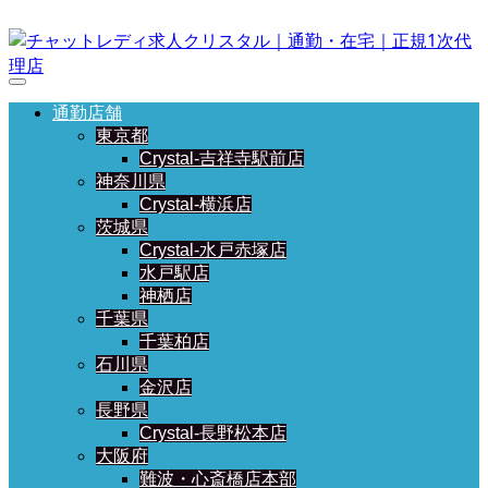
通勤店舗
東京都
Crystal-吉祥寺駅前店
神奈川県
Crystal-横浜店
茨城県
Crystal-水戸赤塚店
水戸駅店
神栖店
千葉県
千葉柏店
石川県
金沢店
長野県
Crystal-長野松本店
大阪府
難波・心斎橋店本部