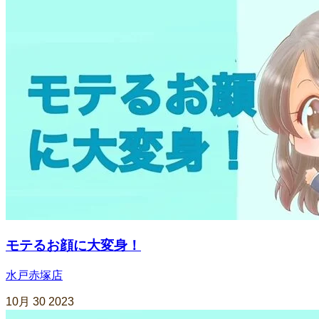
モテるお顔に大変身！
水戸赤塚店
10月
30
2023