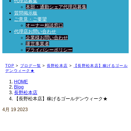
代理店募集
本部・通勤シェア代理店募集
質問掲示板
ご意見・ご要望
オーナー相談窓口
代理店お問い合わせ
企業様お問い合わせ
運営事業者
プライバシーポリシー
日々、ブログを更新中！
TOP
>
ブログ一覧
>
長野松本店
>
【長野松本店】稼げるゴール
デンウィーク★
HOME
Blog
長野松本店
【長野松本店】稼げるゴールデンウィーク★
4月
19
2023