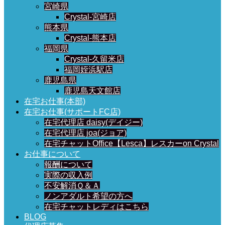
宮崎県
Crystal-宮崎店
熊本県
Crystal-熊本店
福岡県
Crystal-久留米店
福岡姪浜駅店
鹿児島県
鹿児島天文館店
在宅お仕事(本部)
在宅お仕事(サポートFC店)
在宅代理店 daisy(デイジー)
在宅代理店 joa(ジョア)
在宅チャットOffice【Lesca】レスカーon Crystal
お仕事について
報酬について
実際の収入例
不安解消Ｑ＆Ａ
ノンアダルト希望の方へ
在宅チャットレディはこちら
BLOG