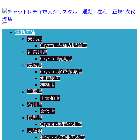
通勤店舗
東京都
Crystal-吉祥寺駅前店
神奈川県
Crystal-横浜店
茨城県
Crystal-水戸赤塚店
水戸駅店
神栖店
千葉県
千葉柏店
石川県
金沢店
長野県
Crystal-長野松本店
大阪府
難波・心斎橋店本部