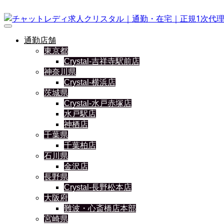
通勤店舗
東京都
Crystal-吉祥寺駅前店
神奈川県
Crystal-横浜店
茨城県
Crystal-水戸赤塚店
水戸駅店
神栖店
千葉県
千葉柏店
石川県
金沢店
長野県
Crystal-長野松本店
大阪府
難波・心斎橋店本部
宮崎県