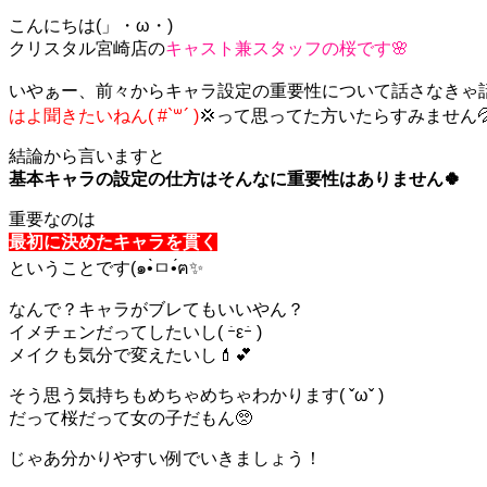
こんにちは(」・ω・)
クリスタル宮崎店の
キャスト兼スタッフの桜です🌸
いやぁー、前々からキャラ設定の重要性について話さなきゃ話さ
はよ聞きたいねん( #`꒳´ )
💢って思ってた方いたらすみません
結論から言いますと
基本キャラの設定の仕方はそんなに重要性はありません🍀
重要なのは
最初に決めたキャラを貫く
ということです(๑•̀ㅁ•́ฅ✨
なんで？キャラがブレてもいいやん？
イメチェンだってしたいし( ｰ̀εｰ́ )
メイクも気分で変えたいし💄💕
そう思う気持ちもめちゃめちゃわかります( ˇωˇ )
だって桜だって女の子だもん🥺
じゃあ分かりやすい例でいきましょう！