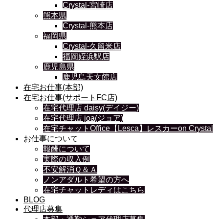
Crystal-宮崎店
熊本県
Crystal-熊本店
福岡県
Crystal-久留米店
福岡姪浜駅店
鹿児島県
鹿児島天文館店
在宅お仕事(本部)
在宅お仕事(サポートFC店)
在宅代理店 daisy(デイジー)
在宅代理店 joa(ジョア)
在宅チャットOffice【Lesca】レスカーon Crystal
お仕事について
報酬について
実際の収入例
不安解消Ｑ＆Ａ
ノンアダルト希望の方へ
在宅チャットレディはこちら
BLOG
代理店募集