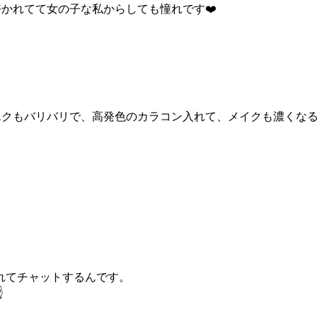
かれてて女の子な私からしても憧れです❤️
エクもバリバリで、高発色のカラコン入れて、メイクも濃くな
れてチャットするんです。
️