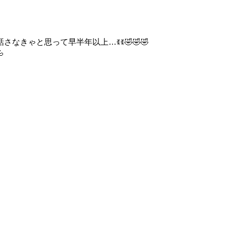
なきゃと思って早半年以上…ꉂꉂ🤣🤣🤣
