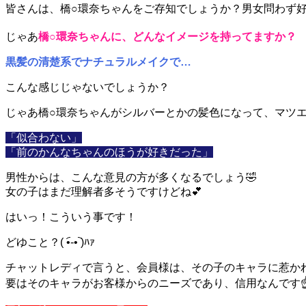
皆さんは、橋○環奈ちゃんをご存知でしょうか？男女問わず好
じゃあ
橋○環奈ちゃんに、どんなイメージを持ってますか？
黒髪の清楚系でナチュラルメイクで…
こんな感じじゃないでしょうか？
じゃあ
橋○環奈ちゃんがシルバーとかの髪色になって、マツ
「似合わない」
「前のかんなちゃんのほうが好きだった」
男性からは、こんな意見の方が多くなるでしょう🤣
女の子はまだ理解者多そうですけどね💕
はいっ！こういう事です！
どゆこと？( •︠-•︡ )ﾊｧ
チャットレディで言うと、
会員様は、その子のキャラに惹か
要は
そのキャラがお客様からのニーズであり、信用なんです☝