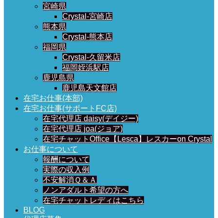
宮崎県
Crystal-宮崎店
熊本県
Crystal-熊本店
福岡県
Crystal-久留米店
福岡姪浜駅店
鹿児島県
鹿児島天文館店
在宅お仕事(本部)
在宅お仕事(サポートFC店)
在宅代理店 daisy(デイジー)
在宅代理店 joa(ジョア)
在宅チャットOffice【Lesca】レスカーon Crystal
お仕事について
報酬について
実際の収入例
不安解消Ｑ＆Ａ
ノンアダルト希望の方へ
在宅チャットレディはこちら
BLOG