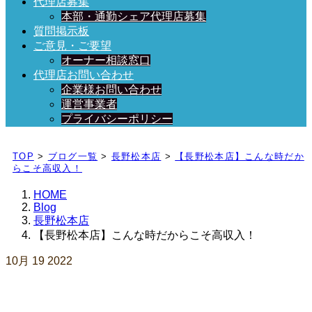
代理店募集
本部・通勤シェア代理店募集
質問掲示板
ご意見・ご要望
オーナー相談窓口
代理店お問い合わせ
企業様お問い合わせ
運営事業者
プライバシーポリシー
日々、ブログを更新中！
TOP
>
ブログ一覧
>
長野松本店
>
【長野松本店】こんな時だか
らこそ高収入！
HOME
Blog
長野松本店
【長野松本店】こんな時だからこそ高収入！
10月
19
2022