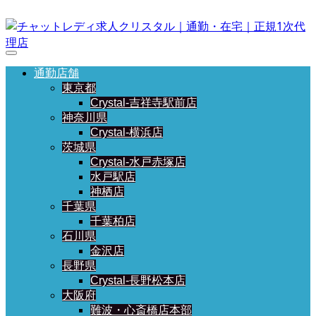
通勤店舗
東京都
Crystal-吉祥寺駅前店
神奈川県
Crystal-横浜店
茨城県
Crystal-水戸赤塚店
水戸駅店
神栖店
千葉県
千葉柏店
石川県
金沢店
長野県
Crystal-長野松本店
大阪府
難波・心斎橋店本部