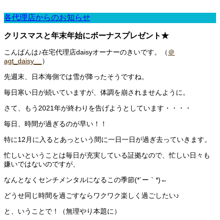
各代理店からのお知らせ
クリスマスと年末年始にボーナスプレゼント★
こんばんは♪在宅代理店daisyオーナーのきいです。（
＠
agt_daisy__
）
先週末、日本海側では雪が降ったそうですね。
毎日寒い日が続いていますが、体調を崩されませんように。
さて、もう2021年が終わりを告げようとしています・・・・
毎日、時間が過ぎるのが早い！！
特に12月に入るとあっという間に一日一日が過ぎ去っていきます。
忙しいということは毎日が充実している証拠なので、忙しい日々も
嫌いではないのですが、
なんとなくセンチメンタルになるこの季節(*´ー｀*)←
どうせ同じ時間を過ごすならワクワク楽しく過ごしたい♪
と、いうことで！（無理やり本題に）