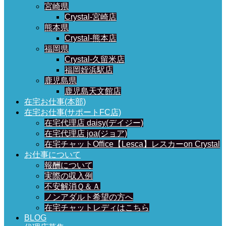
宮崎県
Crystal-宮崎店
熊本県
Crystal-熊本店
福岡県
Crystal-久留米店
福岡姪浜駅店
鹿児島県
鹿児島天文館店
在宅お仕事(本部)
在宅お仕事(サポートFC店)
在宅代理店 daisy(デイジー)
在宅代理店 joa(ジョア)
在宅チャットOffice【Lesca】レスカーon Crystal
お仕事について
報酬について
実際の収入例
不安解消Ｑ＆Ａ
ノンアダルト希望の方へ
在宅チャットレディはこちら
BLOG