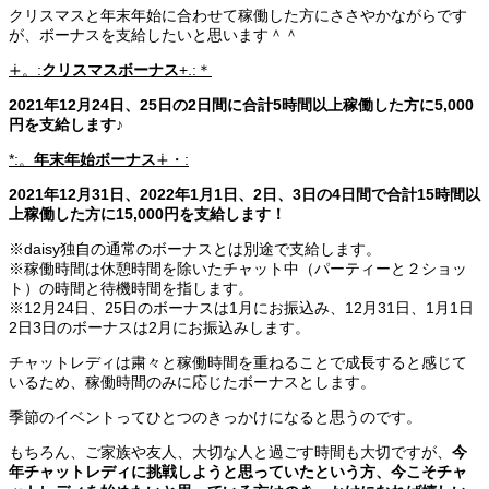
クリスマスと年末年始に合わせて稼働した方にささやかながらです
が、ボーナスを支給したいと思います＾＾
∔。:
クリスマスボーナス
+.:＊
2021年12月24日、25日の2日間に合計5時間以上稼働した方に5,000
円を支給します♪
*:。
年末年始ボーナス
∔・:
2021年12月31日、2022年1月1日、2日、3日の4日間で合計15時間以
上稼働した方に15,000円を支給します！
※daisy独自の通常のボーナスとは別途で支給します。
※稼働時間は休憩時間を除いたチャット中（パーティーと２ショッ
ト）の時間と待機時間を指します。
※12月24日、25日のボーナスは1月にお振込み、12月31日、1月1日
2日3日のボーナスは2月にお振込みします。
チャットレディは粛々と稼働時間を重ねることで成長すると感じて
いるため、稼働時間のみに応じたボーナスとします。
季節のイベントってひとつのきっかけになると思うのです。
もちろん、ご家族や友人、大切な人と過ごす時間も大切ですが、
今
年チャットレディに挑戦しようと思っていたという方、今こそチャ