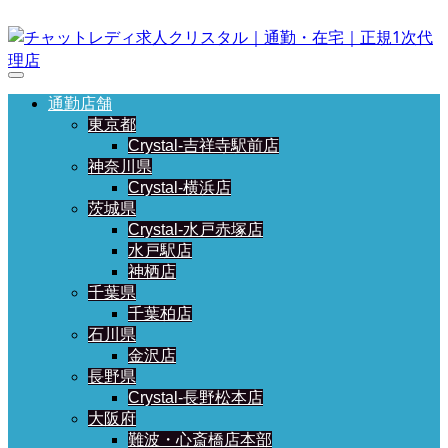
通勤店舗
東京都
Crystal-吉祥寺駅前店
神奈川県
Crystal-横浜店
茨城県
Crystal-水戸赤塚店
水戸駅店
神栖店
千葉県
千葉柏店
石川県
金沢店
長野県
Crystal-長野松本店
大阪府
難波・心斎橋店本部