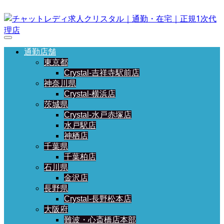
通勤店舗
東京都
Crystal-吉祥寺駅前店
神奈川県
Crystal-横浜店
茨城県
Crystal-水戸赤塚店
水戸駅店
神栖店
千葉県
千葉柏店
石川県
金沢店
長野県
Crystal-長野松本店
大阪府
難波・心斎橋店本部