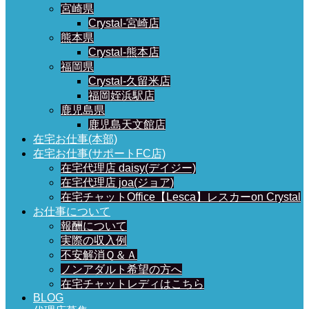
宮崎県
Crystal-宮崎店
熊本県
Crystal-熊本店
福岡県
Crystal-久留米店
福岡姪浜駅店
鹿児島県
鹿児島天文館店
在宅お仕事(本部)
在宅お仕事(サポートFC店)
在宅代理店 daisy(デイジー)
在宅代理店 joa(ジョア)
在宅チャットOffice【Lesca】レスカーon Crystal
お仕事について
報酬について
実際の収入例
不安解消Ｑ＆Ａ
ノンアダルト希望の方へ
在宅チャットレディはこちら
BLOG