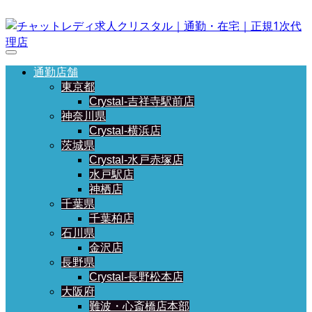
通勤店舗
東京都
Crystal-吉祥寺駅前店
神奈川県
Crystal-横浜店
茨城県
Crystal-水戸赤塚店
水戸駅店
神栖店
千葉県
千葉柏店
石川県
金沢店
長野県
Crystal-長野松本店
大阪府
難波・心斎橋店本部