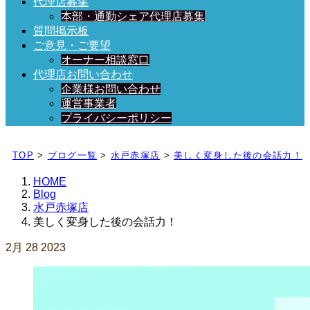
代理店募集
本部・通勤シェア代理店募集
質問掲示板
ご意見・ご要望
オーナー相談窓口
代理店お問い合わせ
企業様お問い合わせ
運営事業者
プライバシーポリシー
日々、ブログを更新中！
TOP
>
ブログ一覧
>
水戸赤塚店
>
美しく変身した後の会話力！
HOME
Blog
水戸赤塚店
美しく変身した後の会話力！
2月
28
2023