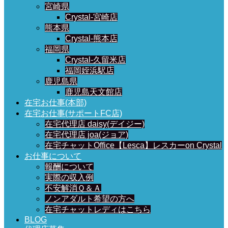
宮崎県
Crystal-宮崎店
熊本県
Crystal-熊本店
福岡県
Crystal-久留米店
福岡姪浜駅店
鹿児島県
鹿児島天文館店
在宅お仕事(本部)
在宅お仕事(サポートFC店)
在宅代理店 daisy(デイジー)
在宅代理店 joa(ジョア)
在宅チャットOffice【Lesca】レスカーon Crystal
お仕事について
報酬について
実際の収入例
不安解消Ｑ＆Ａ
ノンアダルト希望の方へ
在宅チャットレディはこちら
BLOG