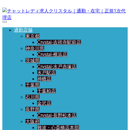
通勤店舗
東京都
Crystal-吉祥寺駅前店
神奈川県
Crystal-横浜店
茨城県
Crystal-水戸赤塚店
水戸駅店
神栖店
千葉県
千葉柏店
石川県
金沢店
長野県
Crystal-長野松本店
大阪府
難波・心斎橋店本部