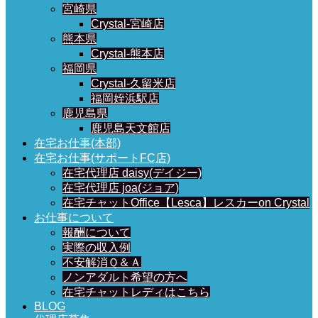
宮崎県
Crystal-宮崎店
熊本県
Crystal-熊本店
福岡県
Crystal-久留米店
福岡姪浜駅店
鹿児島県
鹿児島天文館店
在宅お仕事(本部)
在宅お仕事(サポートFC店)
在宅代理店 daisy(デイジー)
在宅代理店 joa(ジョア)
在宅チャットOffice【Lesca】レスカーon Crystal
お仕事について
報酬について
実際の収入例
不安解消Ｑ＆Ａ
ノンアダルト希望の方へ
在宅チャットレディはこちら
BLOG