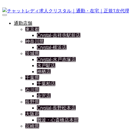
通勤店舗
東京都
Crystal-吉祥寺駅前店
神奈川県
Crystal-横浜店
茨城県
Crystal-水戸赤塚店
水戸駅店
神栖店
千葉県
千葉柏店
石川県
金沢店
長野県
Crystal-長野松本店
大阪府
難波・心斎橋店本部
宮崎県