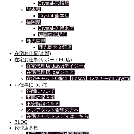
Crystal-宮崎店
熊本県
Crystal-熊本店
福岡県
Crystal-久留米店
福岡姪浜駅店
鹿児島県
鹿児島天文館店
在宅お仕事(本部)
在宅お仕事(サポートFC店)
在宅代理店 daisy(デイジー)
在宅代理店 joa(ジョア)
在宅チャットOffice【Lesca】レスカーon Crystal
お仕事について
報酬について
実際の収入例
不安解消Ｑ＆Ａ
ノンアダルト希望の方へ
在宅チャットレディはこちら
BLOG
代理店募集