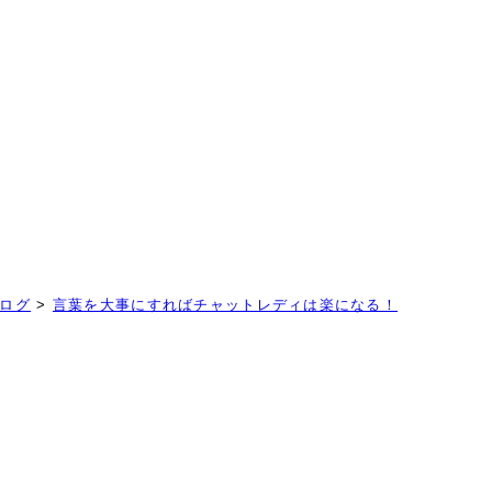
！
ログ
>
言葉を大事にすればチャットレディは楽になる！