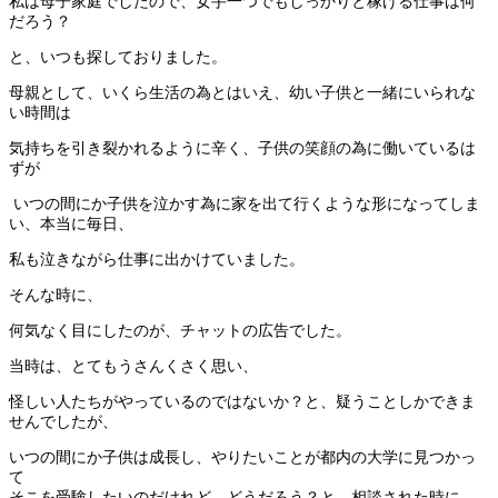
私は母子家庭でしたので、女手一つでもしっかりと稼げる仕事は何
だろう？
と、いつも探しておりました。
母親として、いくら生活の為とはいえ、幼い子供と一緒にいられな
い時間は
気持ちを引き裂かれるように辛く、
子供の笑顔の為に働いているは
ずが
いつの間にか子供を泣かす為に家を出て行くような
形になってしま
い、
本当に毎日、
私も泣きながら仕事に出かけていました。
そんな時に、
何気なく目にしたのが、チャットの広告でした。
当時は、とてもうさんくさく思い、
怪しい人たちがやっているのではないか？と、疑うことしかできま
せんでしたが、
いつの間にか子供は成長し、やりたいことが都内の大学に見つかっ
て
そこを受験したいのだけれど、どうだろう？と、相談された時に、