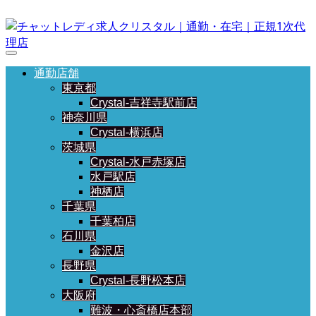
通勤店舗
東京都
Crystal-吉祥寺駅前店
神奈川県
Crystal-横浜店
茨城県
Crystal-水戸赤塚店
水戸駅店
神栖店
千葉県
千葉柏店
石川県
金沢店
長野県
Crystal-長野松本店
大阪府
難波・心斎橋店本部