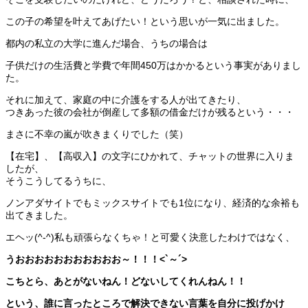
この子の希望を叶えてあげたい！という思いが一気に出ました。
都内の私立の大学に進んだ場合、うちの場合は
子供だけの生活費と学費で年間450万はかかるという事実がありまし
た。
それに加えて、家庭の中に介護をする人が出てきたり、
つきあった彼の会社が倒産して多額の借金だけが残るという・・・
まさに不幸の嵐が吹きまくりでした（笑）
【在宅】、【高収入】の文字にひかれて、チャットの世界に入りま
したが、
そうこうしてるうちに、
ノンアダサイトでもミックスサイトでも1位になり、経済的な余裕も
出てきました。
エヘッ(^-^)私も頑張らなくちゃ！と可愛く決意したわけではなく、
うおおおおおおおおおおお～！！！<`～´>
こちとら、あとがないねん！どないしてくれんねん！！
という、誰に言ったところで解決できない言葉を自分に投げかけ