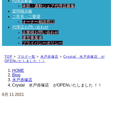
代理店募集
本部・通勤シェア代理店募集
質問掲示板
ご意見・ご要望
オーナー相談窓口
代理店お問い合わせ
企業様お問い合わせ
運営事業者
プライバシーポリシー
日々、ブログを更新中！
TOP
>
ブログ一覧
>
水戸赤塚店
>
Crystal 水戸赤塚店 が
OPENいたしました ！！
HOME
Blog
水戸赤塚店
Crystal 水戸赤塚店 がOPENいたしました ！！
8月
11
2021