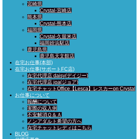
宮崎県
Crystal-宮崎店
熊本県
Crystal-熊本店
福岡県
Crystal-久留米店
福岡姪浜駅店
鹿児島県
鹿児島天文館店
在宅お仕事(本部)
在宅お仕事(サポートFC店)
在宅代理店 daisy(デイジー)
在宅代理店 joa(ジョア)
在宅チャットOffice【Lesca】レスカーon Crystal
お仕事について
報酬について
実際の収入例
不安解消Ｑ＆Ａ
ノンアダルト希望の方へ
在宅チャットレディはこちら
BLOG