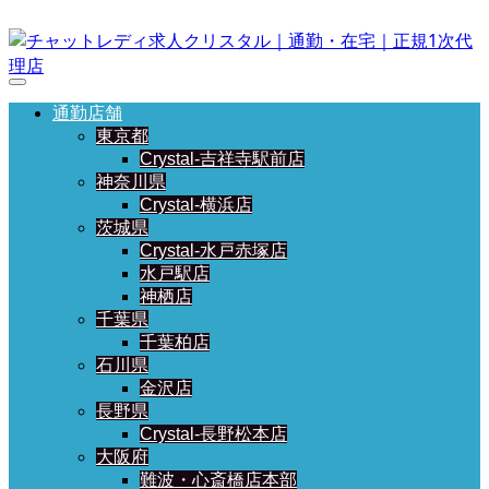
通勤店舗
東京都
Crystal-吉祥寺駅前店
神奈川県
Crystal-横浜店
茨城県
Crystal-水戸赤塚店
水戸駅店
神栖店
千葉県
千葉柏店
石川県
金沢店
長野県
Crystal-長野松本店
大阪府
難波・心斎橋店本部