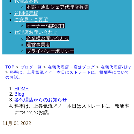
代理店募集
本部・通勤シェア代理店募集
質問掲示板
ご意見・ご要望
オーナー相談窓口
代理店お問い合わせ
企業様お問い合わせ
運営事業者
プライバシーポリシー
日々、ブログを更新中！
TOP
>
ブログ一覧
>
在宅代理店・店舗ブログ
>
在宅代理店-Lily
>
料率は、上昇気流↗↗ 本日はストレートに、報酬率について
のお話。
HOME
Blog
各代理店からのお知らせ
料率は、上昇気流↗↗ 本日はストレートに、報酬率
についてのお話。
11月
01
2022