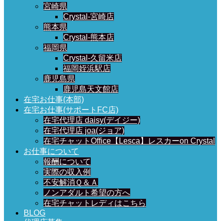
宮崎県
Crystal-宮崎店
熊本県
Crystal-熊本店
福岡県
Crystal-久留米店
福岡姪浜駅店
鹿児島県
鹿児島天文館店
在宅お仕事(本部)
在宅お仕事(サポートFC店)
在宅代理店 daisy(デイジー)
在宅代理店 joa(ジョア)
在宅チャットOffice【Lesca】レスカーon Crystal
お仕事について
報酬について
実際の収入例
不安解消Ｑ＆Ａ
ノンアダルト希望の方へ
在宅チャットレディはこちら
BLOG