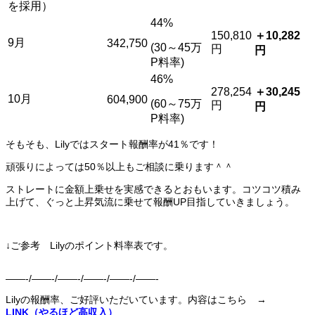
を採用）
44%
150,810
＋10,282
9月
342,750
(30～45万
円
円
P料率)
46%
278,254
＋30,245
10月
604,900
(60～75万
円
円
P料率)
そもそも、Lilyではスタート報酬率が41％です！
頑張りによっては50％以上もご相談に乗ります＾＾
ストレートに金額上乗せを実感できるとおもいます。コツコツ積み
上げて、ぐっと上昇気流に乗せて報酬UP目指していきましょう。
↓ご参考 Lilyのポイント料率表です。
——-/——-/——-/——-/——-/——-
Lilyの報酬率、ご好評いただいています。内容はこちら →
LINK（やるほど高収入）