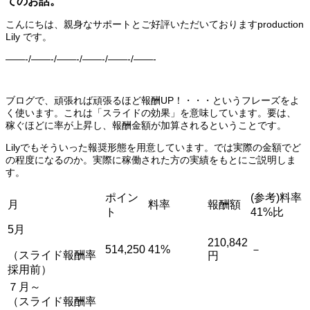
てのお話。
こんにちは、親身なサポートとご好評いただいておりますproduction
Lily です。
——-/——-/——-/——-/——-/——-
ブログで、頑張れば頑張るほど報酬UP！・・・というフレーズをよ
く使います。これは「スライドの効果」を意味しています。要は、
稼ぐほどに率が上昇し、報酬金額が加算されるということです。
Lilyでもそういった報奨形態を用意しています。では実際の金額でど
の程度になるのか。実際に稼働された方の実績をもとにご説明しま
す。
ポイン
(参考)料率
月
料率
報酬額
ト
41%比
5月
210,842
514,250
41%
－
（スライド報酬率
円
採用前）
７月～
（スライド報酬率