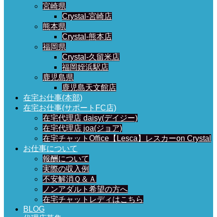
宮崎県
Crystal-宮崎店
熊本県
Crystal-熊本店
福岡県
Crystal-久留米店
福岡姪浜駅店
鹿児島県
鹿児島天文館店
在宅お仕事(本部)
在宅お仕事(サポートFC店)
在宅代理店 daisy(デイジー)
在宅代理店 joa(ジョア)
在宅チャットOffice【Lesca】レスカーon Crystal
お仕事について
報酬について
実際の収入例
不安解消Ｑ＆Ａ
ノンアダルト希望の方へ
在宅チャットレディはこちら
BLOG