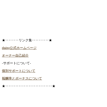
★‥‥‥‥リンク集‥‥‥‥‥★
daisy公式ホームページ
オーナー自己紹介
-サポートについて-
個別サポートについて
報酬率とボーナスについて
★‥‥‥‥‥‥‥‥‥‥‥‥‥‥★