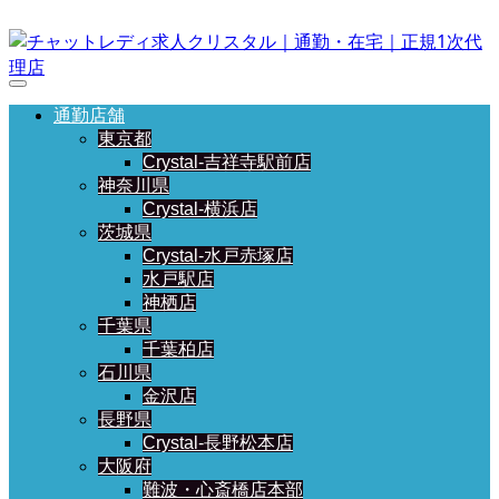
通勤店舗
東京都
Crystal-吉祥寺駅前店
神奈川県
Crystal-横浜店
茨城県
Crystal-水戸赤塚店
水戸駅店
神栖店
千葉県
千葉柏店
石川県
金沢店
長野県
Crystal-長野松本店
大阪府
難波・心斎橋店本部