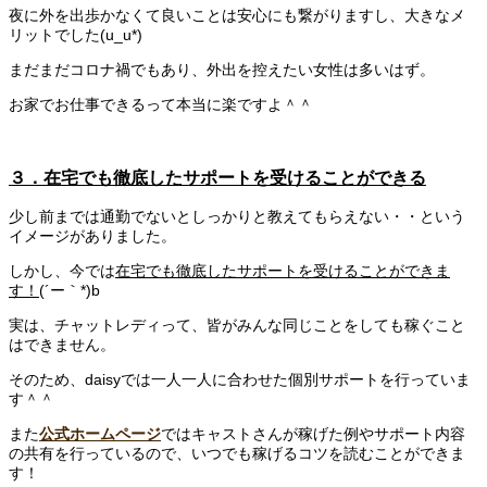
夜に外を出歩かなくて良いことは安心にも繋がりますし、大きなメ
リットでした(u_u*)
まだまだコロナ禍でもあり、外出を控えたい女性は多いはず。
お家でお仕事できるって本当に楽ですよ＾＾
３．在宅でも徹底したサポートを受けることができる
少し前までは通勤でないとしっかりと教えてもらえない・・という
イメージがありました。
しかし、今では
在宅でも徹底したサポートを受けることができま
す！
(´ー｀*)b
実は、チャットレディって、皆がみんな同じことをしても稼ぐこと
はできません。
そのため、daisyでは一人一人に合わせた個別サポートを行っていま
す＾＾
また
公式ホームページ
ではキャストさんが稼げた例やサポート内容
の共有を行っているので、いつでも稼げるコツを読むことができま
す！