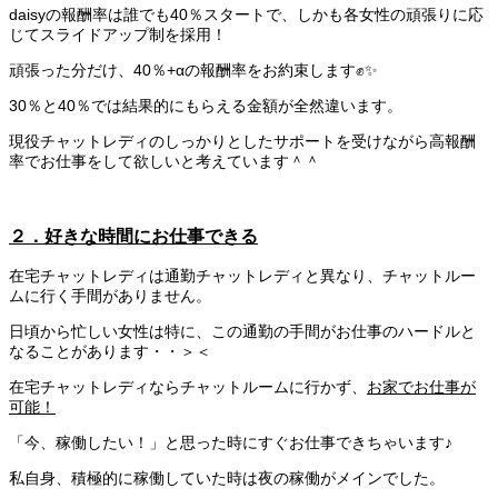
daisyの報酬率は誰でも40％スタートで、しかも各女性の頑張りに応
じてスライドアップ制を採用！
頑張った分だけ、40％+αの報酬率をお約束します✊✨
30％と40％では結果的にもらえる金額が全然違います。
現役チャットレディのしっかりとしたサポートを受けながら高報酬
率でお仕事をして欲しいと考えています＾＾
２．好きな時間にお仕事できる
在宅チャットレディは通勤チャットレディと異なり、チャットルー
ムに行く手間がありません。
日頃から忙しい女性は特に、この通勤の手間がお仕事のハードルと
なることがあります・・＞＜
在宅チャットレディならチャットルームに行かず、
お家でお仕事が
可能！
「今、稼働したい！」と思った時にすぐお仕事できちゃいます♪
私自身、積極的に稼働していた時は夜の稼働がメインでした。