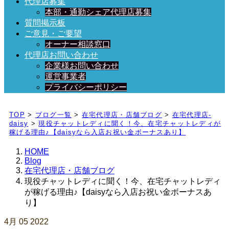
代理店募集
本部・通勤シェア代理店募集
質問掲示板
ご意見・ご要望
オーナー相談窓口
代理店お問い合わせ
企業様お問い合わせ
運営事業者
プライバシーポリシー
日々、ブログを更新中！
TOP
>
ブログ一覧
>
在宅代理店・店舗ブログ
>
在宅代理店-
daisy
>
現役チャットレディに聞く！今、在宅チャットレディが
稼げる理由♪【daisyなら入店お祝い金ボーナスあり】
HOME
Blog
在宅代理店・店舗ブログ
現役チャットレディに聞く！今、在宅チャットレディ
が稼げる理由♪【daisyなら入店お祝い金ボーナスあ
り】
4月
05
2022