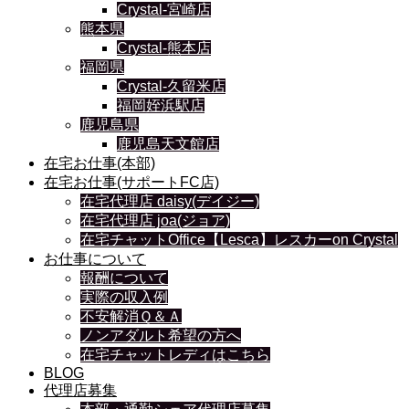
Crystal-宮崎店
熊本県
Crystal-熊本店
福岡県
Crystal-久留米店
福岡姪浜駅店
鹿児島県
鹿児島天文館店
在宅お仕事(本部)
在宅お仕事(サポートFC店)
在宅代理店 daisy(デイジー)
在宅代理店 joa(ジョア)
在宅チャットOffice【Lesca】レスカーon Crystal
お仕事について
報酬について
実際の収入例
不安解消Ｑ＆Ａ
ノンアダルト希望の方へ
在宅チャットレディはこちら
BLOG
代理店募集