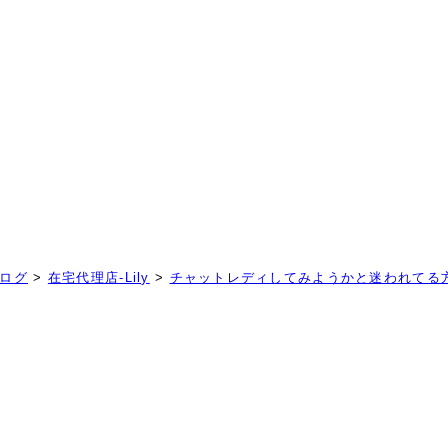
！
ログ
>
在宅代理店-Lily
>
チャットレディしてみようかと迷われてる