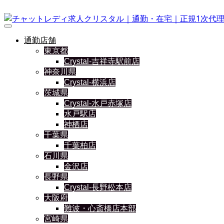
通勤店舗
東京都
Crystal-吉祥寺駅前店
神奈川県
Crystal-横浜店
茨城県
Crystal-水戸赤塚店
水戸駅店
神栖店
千葉県
千葉柏店
石川県
金沢店
長野県
Crystal-長野松本店
大阪府
難波・心斎橋店本部
宮崎県