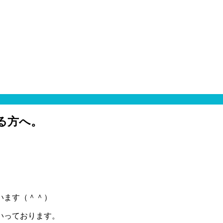
る方へ。
います（＾＾）
いっております。