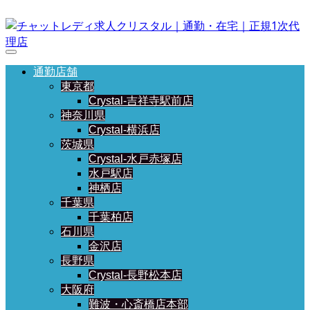
通勤店舗
東京都
Crystal-吉祥寺駅前店
神奈川県
Crystal-横浜店
茨城県
Crystal-水戸赤塚店
水戸駅店
神栖店
千葉県
千葉柏店
石川県
金沢店
長野県
Crystal-長野松本店
大阪府
難波・心斎橋店本部