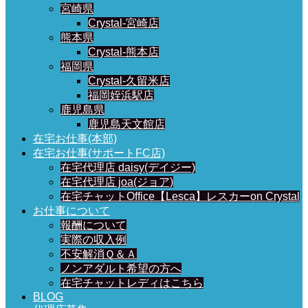
宮崎県
Crystal-宮崎店
熊本県
Crystal-熊本店
福岡県
Crystal-久留米店
福岡姪浜駅店
鹿児島県
鹿児島天文館店
在宅お仕事(本部)
在宅お仕事(サポートFC店)
在宅代理店 daisy(デイジー)
在宅代理店 joa(ジョア)
在宅チャットOffice【Lesca】レスカーon Crystal
お仕事について
報酬について
実際の収入例
不安解消Ｑ＆Ａ
ノンアダルト希望の方へ
在宅チャットレディはこちら
BLOG