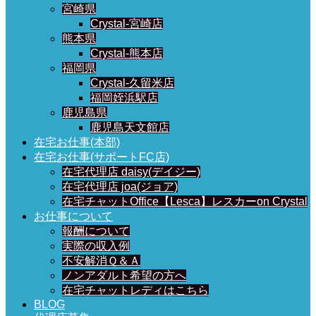
宮崎県
Crystal-宮崎店
熊本県
Crystal-熊本店
福岡県
Crystal-久留米店
福岡姪浜駅店
鹿児島県
鹿児島天文館店
在宅お仕事(本部)
在宅お仕事(サポートFC店)
在宅代理店 daisy(デイジー)
在宅代理店 joa(ジョア)
在宅チャットOffice【Lesca】レスカーon Crystal
お仕事について
報酬について
実際の収入例
不安解消Ｑ＆Ａ
ノンアダルト希望の方へ
在宅チャットレディはこちら
BLOG