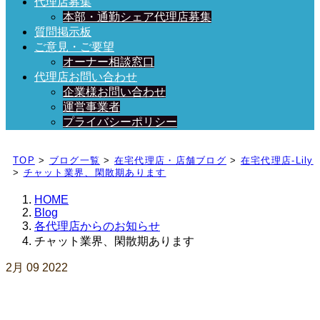
代理店募集
本部・通勤シェア代理店募集
質問掲示板
ご意見・ご要望
オーナー相談窓口
代理店お問い合わせ
企業様お問い合わせ
運営事業者
プライバシーポリシー
日々、ブログを更新中！
TOP
>
ブログ一覧
>
在宅代理店・店舗ブログ
>
在宅代理店-Lily
>
チャット業界、閑散期あります
HOME
Blog
各代理店からのお知らせ
チャット業界、閑散期あります
2月
09
2022