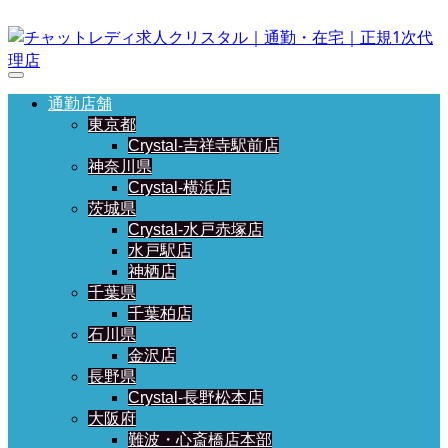
通勤店舗
東京都
Crystal-吉祥寺駅前店
神奈川県
Crystal-横浜店
茨城県
Crystal-水戸赤塚店
水戸駅店
神栖店
千葉県
千葉柏店
石川県
金沢店
長野県
Crystal-長野松本店
大阪府
難波・心斎橋店本部