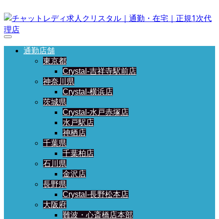
通勤店舗
東京都
Crystal-吉祥寺駅前店
神奈川県
Crystal-横浜店
茨城県
Crystal-水戸赤塚店
水戸駅店
神栖店
千葉県
千葉柏店
石川県
金沢店
長野県
Crystal-長野松本店
大阪府
難波・心斎橋店本部