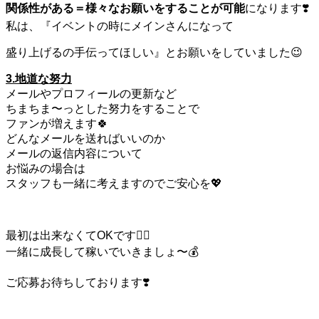
関係性がある＝様々なお願いをすることが可能
になります❣️
私は、『イベントの時にメインさんになって
盛り上げるの手伝ってほしい』とお願いをしていました😉
3.地道な努力
メールやプロフィールの更新など
ちまちま〜っとした努力をすることで
ファンが増えます🍀
どんなメールを送ればいいのか
メールの返信内容について
お悩みの場合は
スタッフも一緒に考えますのでご安心を💖
最初は出来なくてOKです🙆‍♀️
一緒に成長して稼いでいきましょ〜💰
ご応募お待ちしております❣️