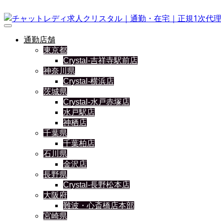
通勤店舗
東京都
Crystal-吉祥寺駅前店
神奈川県
Crystal-横浜店
茨城県
Crystal-水戸赤塚店
水戸駅店
神栖店
千葉県
千葉柏店
石川県
金沢店
長野県
Crystal-長野松本店
大阪府
難波・心斎橋店本部
宮崎県