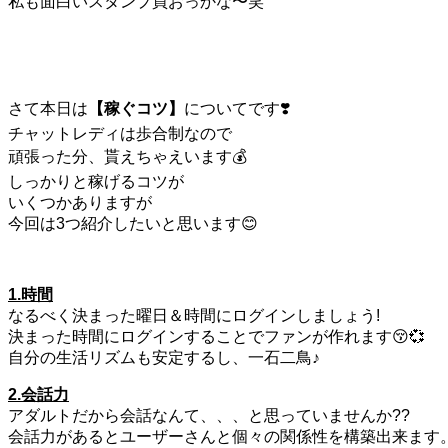
私も面白いスタンプ買おっかな〜笑
さて本日は
【稼ぐコツ】
についてです❣️
チャットレディは歩合制なので
頑張った分、貰えちゃえいます💰
しっかりと稼げるコツが
いくつかありますが
今回は3つ紹介したいと思います😊
1.時間
なるべく決まった曜日＆時間にログインしましょう!
決まった時間にログインすることでファンが作れます😚💞
自分の生活リズムも安定するし、一石二鳥♪
2.会話力
アダルトだから会話なんて、、、と思っていませんか??
会話力があるとユーザーさんと個々の関係性を構築出来ます