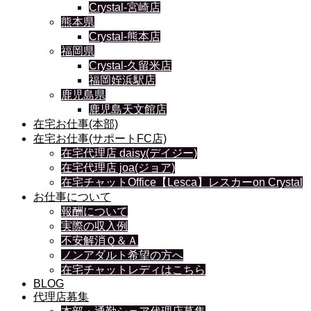
Crystal-宮崎店
熊本県
Crystal-熊本店
福岡県
Crystal-久留米店
福岡姪浜駅店
鹿児島県
鹿児島天文館店
在宅お仕事(本部)
在宅お仕事(サポートFC店)
在宅代理店 daisy(デイジー)
在宅代理店 joa(ジョア)
在宅チャットOffice【Lesca】レスカーon Crystal
お仕事について
報酬について
実際の収入例
不安解消Ｑ＆Ａ
ノンアダルト希望の方へ
在宅チャットレディはこちら
BLOG
代理店募集