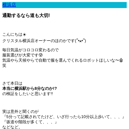
横浜店
通勤するなら道も大切!
こんにちは☀️
クリスタル横浜店オーナーのほのかです(՞•ﻌ•՞)
毎日気温がコロコロ変わるので
服装選びが大変です😰
気温やら天候やらで自動で服を選んでくれるロボットほしいな〜🤖
笑
さて本日は
本当に横浜駅から8分なのか!?
の検証をしたいと思います!!
実は意外と聞くのが
『5分って記載されてたけど、いざ行ったら10分以上歩いて、、、』
『坂道や階段が多くて、、、』
などなど。