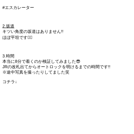
#エスカレーター
2.坂道
キツい角度の坂道はありません!!
ほぼ平坦です🚶‍♀️
3.時間
本当に8分で着くのか検証してみました😎
JRの改札出てからオートロックを明けるまでの時間です!!
※途中写真を撮ったりしてました笑
コチラ↓