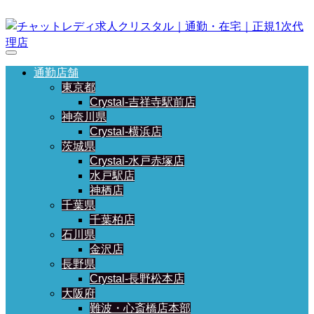
通勤店舗
東京都
Crystal-吉祥寺駅前店
神奈川県
Crystal-横浜店
茨城県
Crystal-水戸赤塚店
水戸駅店
神栖店
千葉県
千葉柏店
石川県
金沢店
長野県
Crystal-長野松本店
大阪府
難波・心斎橋店本部