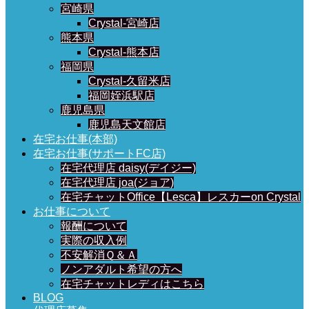
宮崎県
Crystal-宮崎店
熊本県
Crystal-熊本店
福岡県
Crystal-久留米店
福岡姪浜駅店
鹿児島県
鹿児島天文館店
在宅お仕事(本部)
在宅お仕事(サポートFC店)
在宅代理店 daisy(デイジー)
在宅代理店 joa(ジョア)
在宅チャットOffice【Lesca】レスカーon Crystal
お仕事について
報酬について
実際の収入例
不安解消Ｑ＆Ａ
ノンアダルト希望の方へ
在宅チャットレディはこちら
BLOG