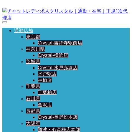
通勤店舗
東京都
Crystal-吉祥寺駅前店
神奈川県
Crystal-横浜店
茨城県
Crystal-水戸赤塚店
水戸駅店
神栖店
千葉県
千葉柏店
石川県
金沢店
長野県
Crystal-長野松本店
大阪府
難波・心斎橋店本部