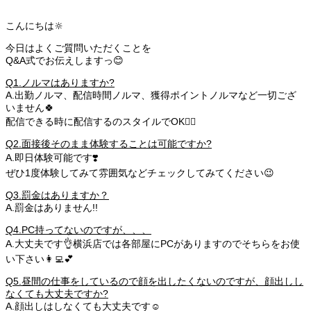
こんにちは🔆
今日はよくご質問いただくことを
Q&A式でお伝えしますっ😊
Q1.ノルマはありますか?
A.出勤ノルマ、配信時間ノルマ、獲得ポイントノルマなど一切ござ
いません🍀
配信できる時に配信するのスタイルでOK🙆‍♀️
Q2.面接後そのまま体験することは可能ですか?
A.即日体験可能です❣️
ぜひ1度体験してみて雰囲気などチェックしてみてください😉
Q3.罰金はありますか？
A.罰金はありません!!
Q4.PC持ってないのですが、、、
A.大丈夫です👌横浜店では各部屋にPCがありますのでそちらをお使
い下さい👩‍💻💕
Q5.昼間の仕事をしているので顔を出したくないのですが、顔出しし
なくても大丈夫ですか?
A.顔出しはしなくても大丈夫です☺️