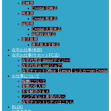
宮崎県
Crystal-宮崎店
熊本県
Crystal-熊本店
福岡県
Crystal-久留米店
福岡姪浜駅店
鹿児島県
鹿児島天文館店
在宅お仕事(本部)
在宅お仕事(サポートFC店)
在宅代理店 daisy(デイジー)
在宅代理店 joa(ジョア)
在宅チャットOffice【Lesca】レスカーon Crystal
お仕事について
報酬について
実際の収入例
不安解消Ｑ＆Ａ
ノンアダルト希望の方へ
在宅チャットレディはこちら
BLOG