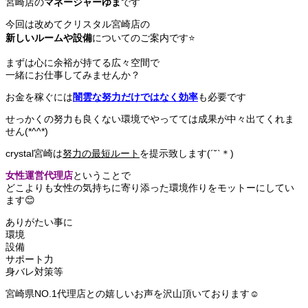
宮崎店の
マネージャーゆま
です
今回は改めてクリスタル宮崎店の
新しいルームや設備
についてのご案内です⭐️
まずは心に余裕が持てる広々空間で
一緒にお仕事してみませんか？
お金を稼ぐには
闇雲な努力だけではなく効率
も必要です
せっかくの努力も良くない環境でやってては成果が中々出てくれま
せん(*^^*)
crystal宮崎は
努力の最短ルート
を提示致します(´˘`＊)
女性運営代理店
ということで
どこよりも
女性の気持ちに寄り添った環境作りをモットー
にしてい
ます😊
ありがたい事に
環境
設備
サポート力
身バレ対策等
宮崎県NO.1代理店との嬉しいお声を沢山頂いております☺️