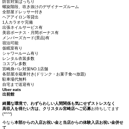
防音対策ばっちり
螺旋階段、吹き抜けのデザイナーズルーム
全部屋ドレッサー付き
ヘアアイロン等貸出
1人カラオケ完備
出張ネイルサービス有
美容ボーナス・月間ボーナス有
メンバーズカード(景品)有
宿泊可能
仮眠室有り
シャワールーム有り
レンタル衣装多数
コスプレ多数
宮崎身バレ対策NO.1店舗
各部屋冷蔵庫付き(ドリンク・お菓子食べ放題)
駐車場代無料
自宅まで送迎有り
Uber eats
出前館
綺麗な環境で、わずらわしい人間関係も気にせずストレスなく
高収入を得たい方は、クリスタル宮崎店へご応募
お待ちしてます
(*^^*)
今なら
本部からの入店お祝い金と当店からの体験入店お祝い金併せ
て