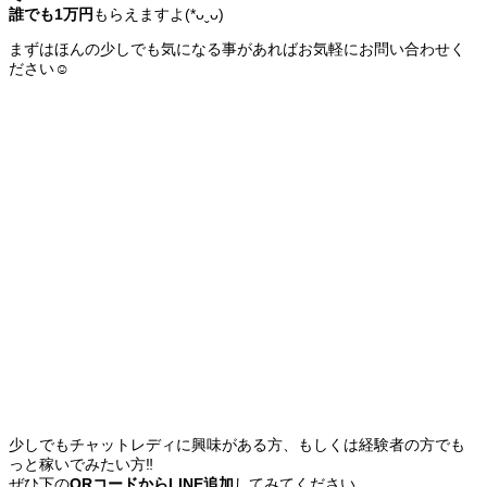
誰でも1万円
もらえますよ(*ᴗˬᴗ)
まずはほんの少しでも気になる事があればお気軽にお問い合わせく
ださい☺️
少しでもチャットレディに興味がある方、もしくは経験者の方でも
っと稼いでみたい方‼️
ぜひ下の
QRコードからLINE追加
してみてください