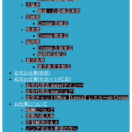
大阪府
難波・心斎橋店本部
宮崎県
Crystal-宮崎店
熊本県
Crystal-熊本店
福岡県
Crystal-久留米店
福岡姪浜駅店
鹿児島県
鹿児島天文館店
在宅お仕事(本部)
在宅お仕事(サポートFC店)
在宅代理店 daisy(デイジー)
在宅代理店 joa(ジョア)
在宅チャットOffice【Lesca】レスカーon Crystal
お仕事について
報酬について
実際の収入例
不安解消Ｑ＆Ａ
ノンアダルト希望の方へ