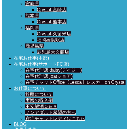
宮崎県
Crystal-宮崎店
熊本県
Crystal-熊本店
福岡県
Crystal-久留米店
福岡姪浜駅店
鹿児島県
鹿児島天文館店
在宅お仕事(本部)
在宅お仕事(サポートFC店)
在宅代理店 daisy(デイジー)
在宅代理店 joa(ジョア)
在宅チャットOffice【Lesca】レスカーon Crystal
お仕事について
報酬について
実際の収入例
不安解消Ｑ＆Ａ
ノンアダルト希望の方へ
在宅チャットレディはこちら
BLOG