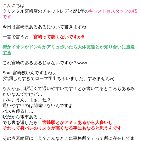
こんにちは
クリスタル宮崎店のチャットレディ歴1年の
キャスト兼スタッフの桜
です
今日は宮崎県あるあるについて書きますね
一言で言うと、
宮崎って狭くないですか⁉️
街かイオンかドンキかアミュ歩いたら大体友達とか知り合いに遭遇
する
これ宮崎のあるあるじゃないですか？www
Sou‼️宮崎狭いんですよねぇ…
(強調したすぎてローマ字出ちゃいました、すみませんw)
なんかぁ、駅近くて通いやすいです！とか書いてるところもあるみ
たいなんですけど…
いや、うん、まぁ、ね？
通いやすいのは間違いないんですよ…
バスも停るし…
駅だから電車あるし…
でも裏を返したら、
宮崎駅とかアミュあるから人多いし
それって身バレのリスクが高くなる事にもなると思うんです
その点宮崎店は「え？こんなとこに事務所？」って所に存在してま