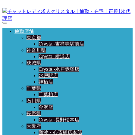
通勤店舗
東京都
Crystal-吉祥寺駅前店
神奈川県
Crystal-横浜店
茨城県
Crystal-水戸赤塚店
水戸駅店
神栖店
千葉県
千葉柏店
石川県
金沢店
長野県
Crystal-長野松本店
大阪府
難波・心斎橋店本部