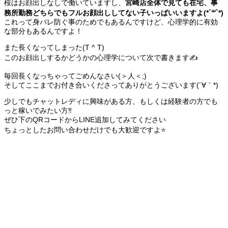
桜はお顔出しなしで働いていますし、
宮崎店全体で見ても在宅、事
務所勤務どちらでもフルお顔出ししてない子いっぱいいますよ(*´꒳`*)
これって身バレ防ぐ事のためでもあるんですけど、心理学的に有効
な部分もあるんですよ！
また長くなってしまった(T ^ T)
このお顔出しするかどうかの心理学について次で書きます✍️
毎回長くなっちゃってごめんなさい(＞人＜;)
そしてここまでお付き合いくださってありがとうございます(´∀｀*)
少しでもチャットレディに興味がある方、もしくは経験者の方でも
っと稼いでみたい方‼️
ぜひ下のQRコードからLINE追加してみてください
ちょっとしたお問い合わせだけでも大歓迎ですよ⭐️