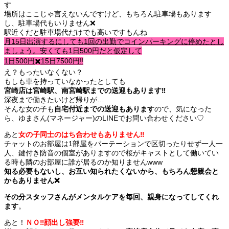
す
場所はここじゃ言えないんですけど、
もちろん駐車場もあります
し、駐車場代もいりません❌
駅近くだと駐車場代だけでも高いですもんね
月15日出演するにしても1回の出勤でコインパーキングに停めたとし
ましょう。安くても1日500円だと仮定して
1日500円✖️15日7500円‼️
え？もったいなくない？
もしも車を持っていなかったとしても
宮崎店は宮崎駅、南宮崎駅までの送迎もあります‼️
深夜まで働きたいけど帰りが…
そんな女の子も
自宅付近までの送迎もあります
ので、気になった
ら、ゆまさん(マネージャー)のLINEでお問い合わせください♡
あと
女の子同士のはち合わせもありません‼️
チャットのお部屋は1部屋をパーテーションで区切ったりせず一人一
人、鍵付き防音の個室がありますので桜がキャストとして働いてい
る時も隣のお部屋に誰が居るのか知りませんwww
知る必要もないし、お互い知られたくないから、もちろん懇親会と
かもありません❌
その分スタッフさんがメンタルケアを毎回、親身になってしてくれ
ます
。
あと！
ＮＯ‼️顔出し強要‼️