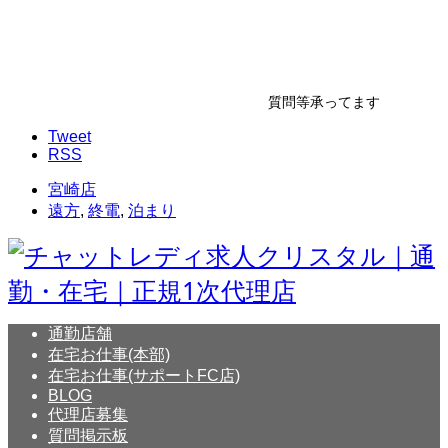
質問等承ってます
Tweet
RSS
宮崎店
遠方
,
終電
,
泊まり
通勤店舗
在宅お仕事(本部)
在宅お仕事(サポートFC店)
BLOG
代理店募集
質問掲示板