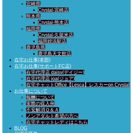
宮崎県
Crystal-宮崎店
熊本県
Crystal-熊本店
福岡県
Crystal-久留米店
福岡姪浜駅店
鹿児島県
鹿児島天文館店
在宅お仕事(本部)
在宅お仕事(サポートFC店)
在宅代理店 daisy(デイジー)
在宅代理店 joa(ジョア)
在宅チャットOffice【Lesca】レスカーon Crystal
お仕事について
報酬について
実際の収入例
不安解消Ｑ＆Ａ
ノンアダルト希望の方へ
在宅チャットレディはこちら
BLOG