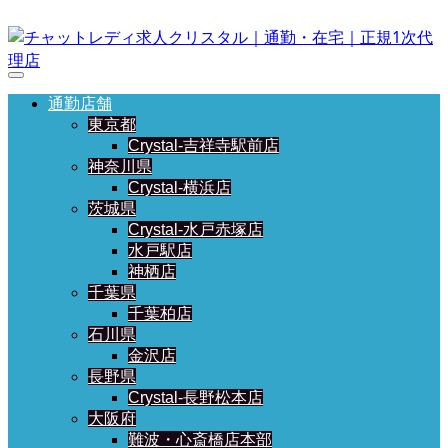
通勤店舗
東京都
Crystal-吉祥寺駅前店
神奈川県
Crystal-横浜店
茨城県
Crystal-水戸赤塚店
水戸駅店
神栖店
千葉県
千葉柏店
石川県
金沢店
長野県
Crystal-長野松本店
大阪府
難波・心斎橋店本部