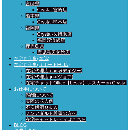
宮崎県
Crystal-宮崎店
熊本県
Crystal-熊本店
福岡県
Crystal-久留米店
福岡姪浜駅店
鹿児島県
鹿児島天文館店
在宅お仕事(本部)
在宅お仕事(サポートFC店)
在宅代理店 daisy(デイジー)
在宅代理店 joa(ジョア)
在宅チャットOffice【Lesca】レスカーon Crystal
お仕事について
報酬について
実際の収入例
不安解消Ｑ＆Ａ
ノンアダルト希望の方へ
在宅チャットレディはこちら
BLOG