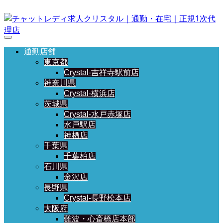
通勤店舗
東京都
Crystal-吉祥寺駅前店
神奈川県
Crystal-横浜店
茨城県
Crystal-水戸赤塚店
水戸駅店
神栖店
千葉県
千葉柏店
石川県
金沢店
長野県
Crystal-長野松本店
大阪府
難波・心斎橋店本部