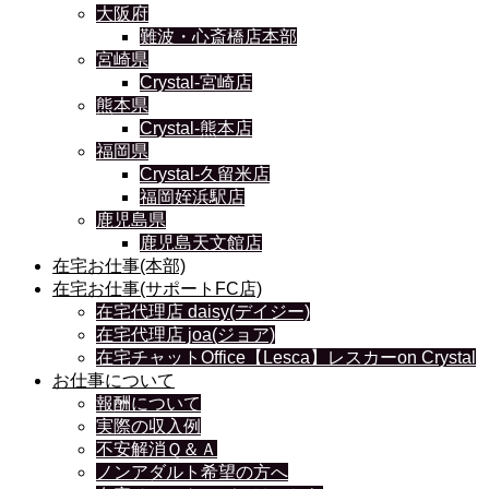
大阪府
難波・心斎橋店本部
宮崎県
Crystal-宮崎店
熊本県
Crystal-熊本店
福岡県
Crystal-久留米店
福岡姪浜駅店
鹿児島県
鹿児島天文館店
在宅お仕事(本部)
在宅お仕事(サポートFC店)
在宅代理店 daisy(デイジー)
在宅代理店 joa(ジョア)
在宅チャットOffice【Lesca】レスカーon Crystal
お仕事について
報酬について
実際の収入例
不安解消Ｑ＆Ａ
ノンアダルト希望の方へ