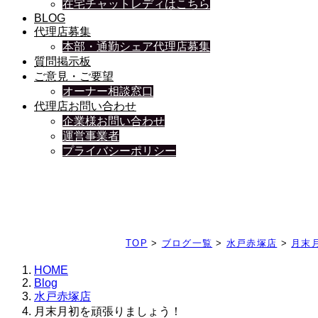
在宅チャットレディはこちら
BLOG
代理店募集
本部・通勤シェア代理店募集
質問掲示板
ご意見・ご要望
オーナー相談窓口
代理店お問い合わせ
企業様お問い合わせ
運営事業者
プライバシーポリシー
日々、ブログを更新中
TOP
>
ブログ一覧
>
水戸赤塚店
>
月末
HOME
Blog
水戸赤塚店
月末月初を頑張りましょう！