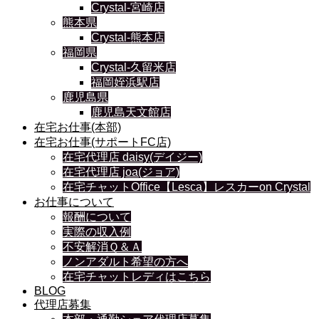
Crystal-宮崎店
熊本県
Crystal-熊本店
福岡県
Crystal-久留米店
福岡姪浜駅店
鹿児島県
鹿児島天文館店
在宅お仕事(本部)
在宅お仕事(サポートFC店)
在宅代理店 daisy(デイジー)
在宅代理店 joa(ジョア)
在宅チャットOffice【Lesca】レスカーon Crystal
お仕事について
報酬について
実際の収入例
不安解消Ｑ＆Ａ
ノンアダルト希望の方へ
在宅チャットレディはこちら
BLOG
代理店募集