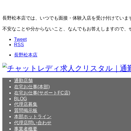
長野松本店では、いつでも面接・体験入店を受け付けていま
不安なことや分からないこと、なんでもお答えしますので、
Tweet
RSS
長野松本店
通勤店舗
在宅お仕事(本部)
在宅お仕事(サポートFC店)
BLOG
代理店募集
質問掲示板
本部ホットライン
代理店問い合わせ
事業者概要