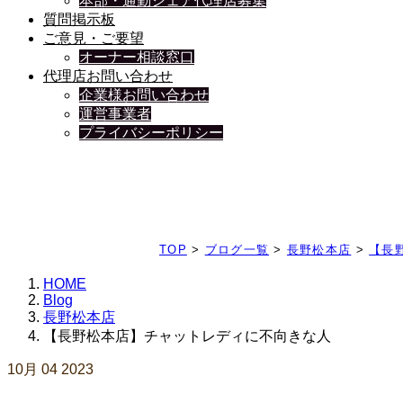
本部・通勤シェア代理店募集
質問掲示板
ご意見・ご要望
オーナー相談窓口
代理店お問い合わせ
企業様お問い合わせ
運営事業者
プライバシーポリシー
日々、ブログを更新中
TOP
>
ブログ一覧
>
長野松本店
>
【長
HOME
Blog
長野松本店
【長野松本店】チャットレディに不向きな人
10月
04
2023