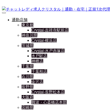
通勤店舗
東京都
Crystal-吉祥寺駅前店
神奈川県
Crystal-横浜店
茨城県
Crystal-水戸赤塚店
水戸駅店
神栖店
千葉県
千葉柏店
石川県
金沢店
長野県
Crystal-長野松本店
大阪府
難波・心斎橋店本部
宮崎県