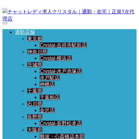
通勤店舗
東京都
Crystal-吉祥寺駅前店
神奈川県
Crystal-横浜店
茨城県
Crystal-水戸赤塚店
水戸駅店
神栖店
千葉県
千葉柏店
石川県
金沢店
長野県
Crystal-長野松本店
大阪府
難波・心斎橋店本部