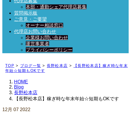
代理店募集
本部・通勤シェア代理店募集
質問掲示板
ご意見・ご要望
オーナー相談窓口
代理店お問い合わせ
企業様お問い合わせ
運営事業者
プライバシーポリシー
日々、ブログを更新中！
TOP
>
ブログ一覧
>
長野松本店
>
【長野松本店】稼ぎ時な年末
年始☆短期もOKです
HOME
Blog
長野松本店
【長野松本店】稼ぎ時な年末年始☆短期もOKです
12月
07
2022