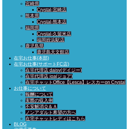
宮崎県
Crystal-宮崎店
熊本県
Crystal-熊本店
福岡県
Crystal-久留米店
福岡姪浜駅店
鹿児島県
鹿児島天文館店
在宅お仕事(本部)
在宅お仕事(サポートFC店)
在宅代理店 daisy(デイジー)
在宅代理店 joa(ジョア)
在宅チャットOffice【Lesca】レスカーon Crystal
お仕事について
報酬について
実際の収入例
不安解消Ｑ＆Ａ
ノンアダルト希望の方へ
在宅チャットレディはこちら
BLOG