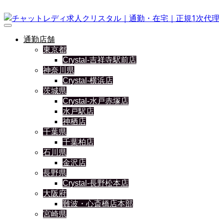
通勤店舗
東京都
Crystal-吉祥寺駅前店
神奈川県
Crystal-横浜店
茨城県
Crystal-水戸赤塚店
水戸駅店
神栖店
千葉県
千葉柏店
石川県
金沢店
長野県
Crystal-長野松本店
大阪府
難波・心斎橋店本部
宮崎県