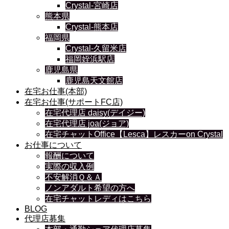
Crystal-宮崎店
熊本県
Crystal-熊本店
福岡県
Crystal-久留米店
福岡姪浜駅店
鹿児島県
鹿児島天文館店
在宅お仕事(本部)
在宅お仕事(サポートFC店)
在宅代理店 daisy(デイジー)
在宅代理店 joa(ジョア)
在宅チャットOffice【Lesca】レスカーon Crystal
お仕事について
報酬について
実際の収入例
不安解消Ｑ＆Ａ
ノンアダルト希望の方へ
在宅チャットレディはこちら
BLOG
代理店募集