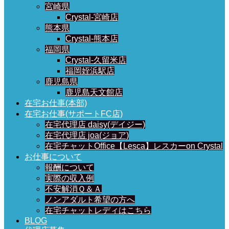
宮崎県
Crystal-宮崎店
熊本県
Crystal-熊本店
福岡県
Crystal-久留米店
福岡姪浜駅店
鹿児島県
鹿児島天文館店
在宅お仕事(本部)
在宅お仕事(サポートFC店)
在宅代理店 daisy(デイジー)
在宅代理店 joa(ジョア)
在宅チャットOffice【Lesca】レスカーon Crystal
お仕事について
報酬について
実際の収入例
不安解消Ｑ＆Ａ
ノンアダルト希望の方へ
在宅チャットレディはこちら
BLOG