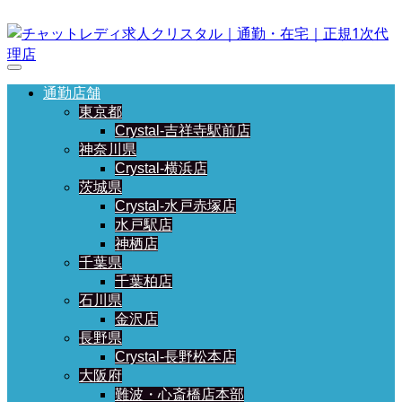
通勤店舗
東京都
Crystal-吉祥寺駅前店
神奈川県
Crystal-横浜店
茨城県
Crystal-水戸赤塚店
水戸駅店
神栖店
千葉県
千葉柏店
石川県
金沢店
長野県
Crystal-長野松本店
大阪府
難波・心斎橋店本部