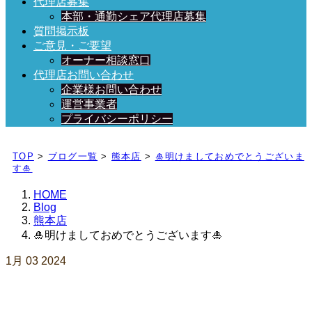
代理店募集
本部・通勤シェア代理店募集
質問掲示板
ご意見・ご要望
オーナー相談窓口
代理店お問い合わせ
企業様お問い合わせ
運営事業者
プライバシーポリシー
日々、ブログを更新中！
TOP
>
ブログ一覧
>
熊本店
>
🎍明けましておめでとうございま
す🎍
HOME
Blog
熊本店
🎍明けましておめでとうございます🎍
1月
03
2024