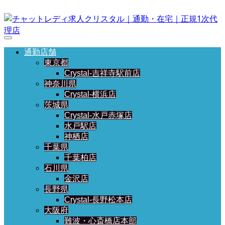
通勤店舗
東京都
Crystal-吉祥寺駅前店
神奈川県
Crystal-横浜店
茨城県
Crystal-水戸赤塚店
水戸駅店
神栖店
千葉県
千葉柏店
石川県
金沢店
長野県
Crystal-長野松本店
大阪府
難波・心斎橋店本部