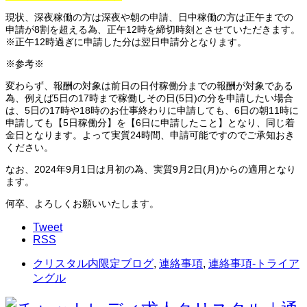
現状、深夜稼働の方は深夜や朝の申請、日中稼働の方は正午までの
申請が8割を超える為、正午12時を締切時刻とさせていただきます。
※正午12時過ぎに申請した分は翌日申請分となります。
※参考※
変わらず、報酬の対象は前日の日付稼働分までの報酬が対象である
為、例えば5日の17時まで稼働しその日(5日)の分を申請したい場合
は、5日の17時や18時のお仕事終わりに申請しても、6日の朝11時に
申請しても【5日稼働分】を【6日に申請したこと】となり、同じ着
金日となります。よって実質24時間、申請可能ですのでご承知おき
ください。
なお、2024年9月1日は月初の為、実質9月2日(月)からの適用となり
ます。
何卒、よろしくお願いいたします。
Tweet
RSS
クリスタル内限定ブログ
,
連絡事項
,
連絡事項-トライア
ングル