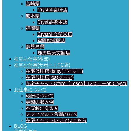
宮崎県
Crystal-宮崎店
熊本県
Crystal-熊本店
福岡県
Crystal-久留米店
福岡姪浜駅店
鹿児島県
鹿児島天文館店
在宅お仕事(本部)
在宅お仕事(サポートFC店)
在宅代理店 daisy(デイジー)
在宅代理店 joa(ジョア)
在宅チャットOffice【Lesca】レスカーon Crystal
お仕事について
報酬について
実際の収入例
不安解消Ｑ＆Ａ
ノンアダルト希望の方へ
在宅チャットレディはこちら
BLOG