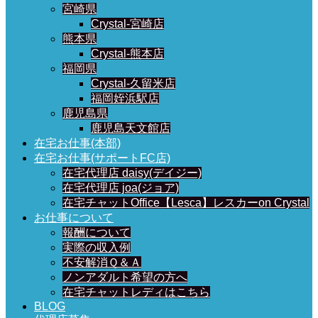
宮崎県
Crystal-宮崎店
熊本県
Crystal-熊本店
福岡県
Crystal-久留米店
福岡姪浜駅店
鹿児島県
鹿児島天文館店
在宅お仕事(本部)
在宅お仕事(サポートFC店)
在宅代理店 daisy(デイジー)
在宅代理店 joa(ジョア)
在宅チャットOffice【Lesca】レスカーon Crystal
お仕事について
報酬について
実際の収入例
不安解消Ｑ＆Ａ
ノンアダルト希望の方へ
在宅チャットレディはこちら
BLOG