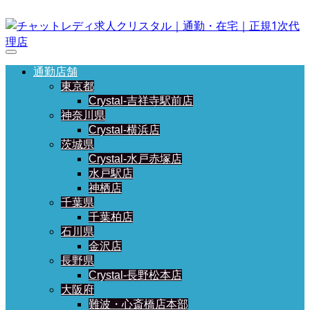
通勤店舗
東京都
Crystal-吉祥寺駅前店
神奈川県
Crystal-横浜店
茨城県
Crystal-水戸赤塚店
水戸駅店
神栖店
千葉県
千葉柏店
石川県
金沢店
長野県
Crystal-長野松本店
大阪府
難波・心斎橋店本部