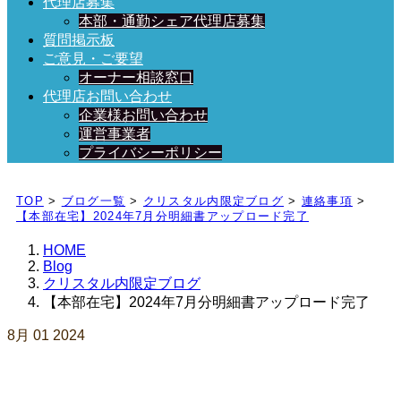
代理店募集
本部・通勤シェア代理店募集
質問掲示板
ご意見・ご要望
オーナー相談窓口
代理店お問い合わせ
企業様お問い合わせ
運営事業者
プライバシーポリシー
日々、ブログを更新中！
TOP
>
ブログ一覧
>
クリスタル内限定ブログ
>
連絡事項
>
【本部在宅】2024年7月分明細書アップロード完了
HOME
Blog
クリスタル内限定ブログ
【本部在宅】2024年7月分明細書アップロード完了
8月
01
2024